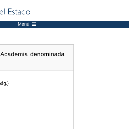
Menú
al Academia denominada
pág.
)