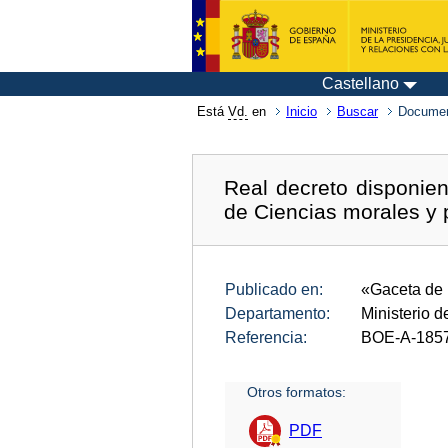
Castellano
Está
Vd.
en
Inicio
Buscar
Documen
Real decreto disponie
de Ciencias morales y p
Publicado en:
«Gaceta de
Departamento:
Ministerio 
Referencia:
BOE-A-185
Otros formatos:
PDF