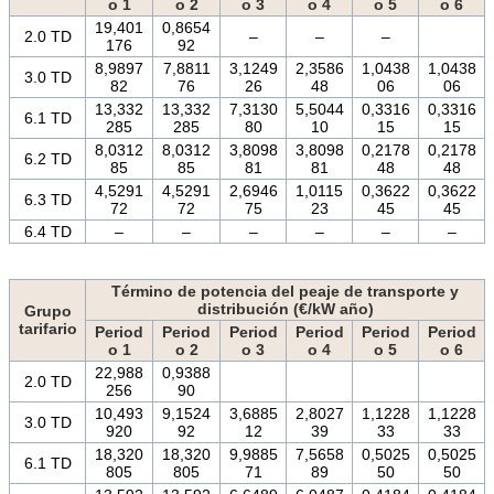
o 1
o 2
o 3
o 4
o 5
o 6
19,401
0,8654
2.0 TD
–
–
–
176
92
8,9897
7,8811
3,1249
2,3586
1,0438
1,0438
3.0 TD
82
76
26
48
06
06
13,332
13,332
7,3130
5,5044
0,3316
0,3316
6.1 TD
285
285
80
10
15
15
8,0312
8,0312
3,8098
3,8098
0,2178
0,2178
6.2 TD
85
85
81
81
48
48
4,5291
4,5291
2,6946
1,0115
0,3622
0,3622
6.3 TD
72
72
75
23
45
45
6.4 TD
–
–
–
–
–
–
Término de potencia del peaje de transporte y
distribución (€/kW año)
Grupo
tarifario
Period
Period
Period
Period
Period
Period
o 1
o 2
o 3
o 4
o 5
o 6
22,988
0,9388
2.0 TD
256
90
10,493
9,1524
3,6885
2,8027
1,1228
1,1228
3.0 TD
920
92
12
39
33
33
18,320
18,320
9,9885
7,5658
0,5025
0,5025
6.1 TD
805
805
71
89
50
50