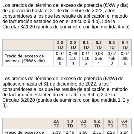
Los precios del término del exceso de potencia (€/kW y día)
de aplicación hasta el 31 de diciembre de 2022, a los
consumidores a los que les resulte de aplicación el método
de facturación establecido en el artículo 9.4.b).1 de la
Circular 3/2020 (puntos de suministro con tipo medida 4 y 5).
2.0
3.0
6.1
6.2
6.3
6.4
TD
TD
TD
TD
TD
TD
0,07
0,08
0,11
0,08
0,07
0,07
Precio del exceso de
885
116
818
255
458
380
potencia (€/kW y día).
8
4
6
4
0
6
Los precios del término del exceso de potencia (€/kW) de
aplicación hasta el 31 de diciembre de 2022, a los
consumidores a los que les resulte de aplicación el método
de facturación establecido en el artículo 9.4.b).2 de la
Circular 3/2020 (puntos de suministro con tipo medida 1, 2 y
3).
2.0
3.0
6.1
6.2
6.3
6.4
TD
TD
TD
TD
TD
TD
Precio del exceso de
2,39
2,46
2,50
2,51
2,26
2,24