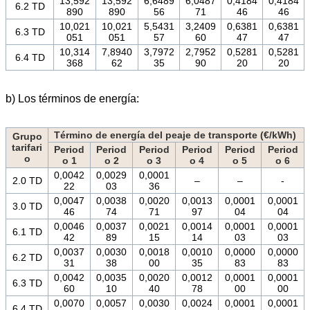
13,592
13,592
6,6489
6,0487
0,4184
0,4184
6.2 TD
890
890
56
71
46
46
10,021
10,021
5,5431
3,2409
0,6381
0,6381
6.3 TD
051
051
57
60
47
47
10,314
7,8940
3,7972
2,7952
0,5281
0,5281
6.4 TD
368
62
35
90
20
20
b) Los términos de energía:
Término de energía del peaje de transporte (€/kWh)
Grupo
tarifari
Period
Period
Period
Period
Period
Period
o
o 1
o 2
o 3
o 4
o 5
o 6
0,0042
0,0029
0,0001
2.0 TD
–
–
-
22
03
36
0,0047
0,0038
0,0020
0,0013
0,0001
0,0001
3.0 TD
46
74
71
97
04
04
0,0046
0,0037
0,0021
0,0014
0,0001
0,0001
6.1 TD
42
89
15
14
03
03
0,0037
0,0030
0,0018
0,0010
0,0000
0,0000
6.2 TD
31
38
00
35
83
83
0,0042
0,0035
0,0020
0,0012
0,0001
0,0001
6.3 TD
60
10
40
78
00
00
0,0070
0,0057
0,0030
0,0024
0,0001
0,0001
6.4 TD