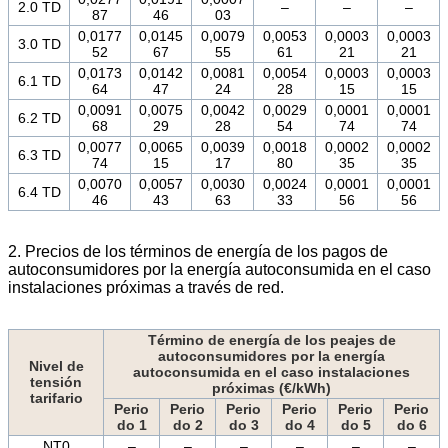
2.0 TD
–
–
–
87
46
03
0,0177
0,0145
0,0079
0,0053
0,0003
0,0003
3.0 TD
52
67
55
61
21
21
0,0173
0,0142
0,0081
0,0054
0,0003
0,0003
6.1 TD
64
47
24
28
15
15
0,0091
0,0075
0,0042
0,0029
0,0001
0,0001
6.2 TD
68
29
28
54
74
74
0,0077
0,0065
0,0039
0,0018
0,0002
0,0002
6.3 TD
74
15
17
80
35
35
0,0070
0,0057
0,0030
0,0024
0,0001
0,0001
6.4 TD
46
43
63
33
56
56
2. Precios de los términos de energía de los pagos de
autoconsumidores por la energía autoconsumida en el caso
instalaciones próximas a través de red.
Término de energía de los peajes de
autoconsumidores por la energía
Nivel de
autoconsumida en el caso instalaciones
tensión
próximas (€/kWh)
tarifario
Perio
Perio
Perio
Perio
Perio
Perio
do 1
do 2
do 3
do 4
do 5
do 6
NT0
–
–
–
–
–
–