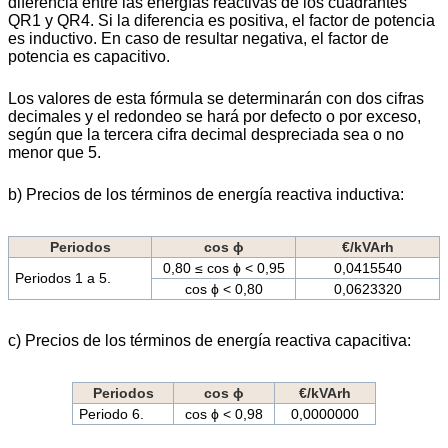
diferencia entre las energías reactivas de los cuadrantes
QR1 y QR4. Si la diferencia es positiva, el factor de potencia
es inductivo. En caso de resultar negativa, el factor de
potencia es capacitivo.
Los valores de esta fórmula se determinarán con dos cifras
decimales y el redondeo se hará por defecto o por exceso,
según que la tercera cifra decimal despreciada sea o no
menor que 5.
b) Precios de los términos de energía reactiva inductiva:
Periodos
cos ϕ
€/kVArh
0,80 ≤ cos ϕ < 0,95
0,0415540
Periodos 1 a 5.
cos ϕ < 0,80
0,0623320
c) Precios de los términos de energía reactiva capacitiva:
Periodos
cos ϕ
€/kVArh
Periodo 6.
cos ϕ < 0,98
0,0000000