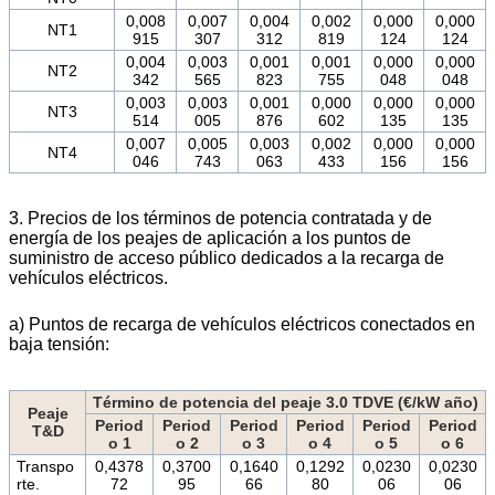
0,008
0,007
0,004
0,002
0,000
0,000
NT1
915
307
312
819
124
124
0,004
0,003
0,001
0,001
0,000
0,000
NT2
342
565
823
755
048
048
0,003
0,003
0,001
0,000
0,000
0,000
NT3
514
005
876
602
135
135
0,007
0,005
0,003
0,002
0,000
0,000
NT4
046
743
063
433
156
156
3. Precios de los términos de potencia contratada y de
energía de los peajes de aplicación a los puntos de
suministro de acceso público dedicados a la recarga de
vehículos eléctricos.
a) Puntos de recarga de vehículos eléctricos conectados en
baja tensión:
Término de potencia del peaje 3.0 TDVE (€/kW año)
Peaje
Period
Period
Period
Period
Period
Period
T&D
o 1
o 2
o 3
o 4
o 5
o 6
Transpo
0,4378
0,3700
0,1640
0,1292
0,0230
0,0230
rte.
72
95
66
80
06
06