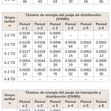
46
43
63
33
56
56
Término de energía del peaje de distribución
Grupo
(€/kWh)
tarifari
Period
Period
Period
Period
Period
Period
o
o 1
o 2
o 3
o 4
o 5
o 6
0,0235
0,0162
0,0005
2.0 TD
–
–
–
65
43
67
0,0130
0,0106
0,0058
0,0039
0,0002
0,0002
3.0 TD
06
93
84
64
17
17
0,0127
0,0104
0,0060
0,0040
0,0002
0,0002
6.1 TD
22
58
10
14
13
13
0,0054
0,0044
0,0024
0,0019
0,0000
0,0000
6.2 TD
37
91
28
19
91
91
0,0035
0,0030
0,0018
0,0006
0,0001
0,0001
6.3 TD
14
05
76
02
35
35
6.4 TD
–
–
–
–
–
–
Término de energía del peaje de transporte y
Grupo
distribución (€/kWh)
tarifari
Period
Period
Period
Period
Period
Period
o
o 1
o 2
o 3
o 4
o 5
o 6
0,0277
0,0191
0,0007