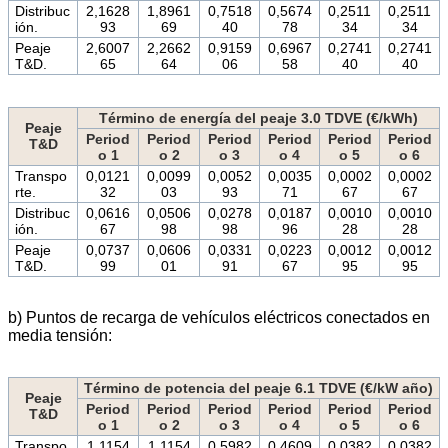
Distribuc
2,1628
1,8961
0,7518
0,5674
0,2511
0,2511
ión.
93
69
40
78
34
34
Peaje
2,6007
2,2662
0,9159
0,6967
0,2741
0,2741
T&D.
65
64
06
58
40
40
Término de energía del peaje 3.0 TDVE (€/kWh)
Peaje
Period
Period
Period
Period
Period
Period
T&D
o 1
o 2
o 3
o 4
o 5
o 6
Transpo
0,0121
0,0099
0,0052
0,0035
0,0002
0,0002
rte.
32
03
93
71
67
67
Distribuc
0,0616
0,0506
0,0278
0,0187
0,0010
0,0010
ión.
67
98
98
96
28
28
Peaje
0,0737
0,0606
0,0331
0,0223
0,0012
0,0012
T&D.
99
01
91
67
95
95
b) Puntos de recarga de vehículos eléctricos conectados en
media tensión:
Término de potencia del peaje 6.1 TDVE (€/kW año)
Peaje
Period
Period
Period
Period
Period
Period
T&D
o 1
o 2
o 3
o 4
o 5
o 6
Transpo
1,1154
1,1154
0,5982
0,4609
0,0382
0,0382