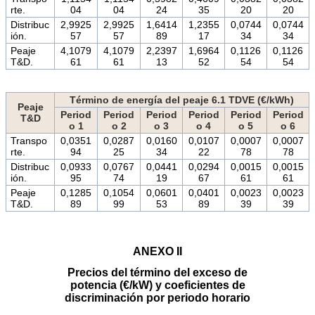
rte.
04
04
24
35
20
20
Distribuc
2,9925
2,9925
1,6414
1,2355
0,0744
0,0744
ión.
57
57
89
17
34
34
Peaje
4,1079
4,1079
2,2397
1,6964
0,1126
0,1126
T&D.
61
61
13
52
54
54
Término de energía del peaje 6.1 TDVE (€/kWh)
Peaje
Period
Period
Period
Period
Period
Period
T&D
o 1
o 2
o 3
o 4
o 5
o 6
Transpo
0,0351
0,0287
0,0160
0,0107
0,0007
0,0007
rte.
94
25
34
22
78
78
Distribuc
0,0933
0,0767
0,0441
0,0294
0,0015
0,0015
ión.
95
74
19
67
61
61
Peaje
0,1285
0,1054
0,0601
0,0401
0,0023
0,0023
T&D.
89
99
53
89
39
39
ANEXO II
Precios del término del exceso de
potencia (€/kW) y coeficientes de
discriminación por periodo horario