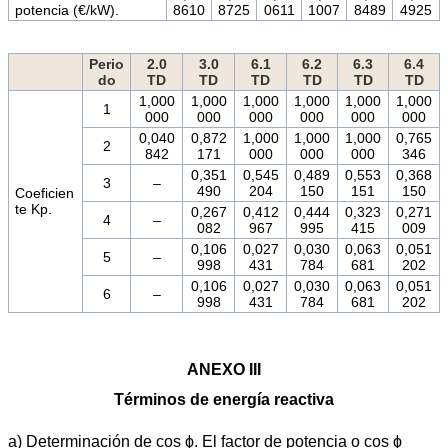
potencia (€/kW).
8610
8725
0611
1007
8489
4925
Perio
2.0
3.0
6.1
6.2
6.3
6.4
do
TD
TD
TD
TD
TD
TD
1,000
1,000
1,000
1,000
1,000
1,000
1
000
000
000
000
000
000
0,040
0,872
1,000
1,000
1,000
0,765
2
842
171
000
000
000
346
0,351
0,545
0,489
0,553
0,368
3
–
490
204
150
151
150
Coeficien
te Kp.
0,267
0,412
0,444
0,323
0,271
4
–
082
967
995
415
009
0,106
0,027
0,030
0,063
0,051
5
–
998
431
784
681
202
0,106
0,027
0,030
0,063
0,051
6
–
998
431
784
681
202
ANEXO III
Términos de energía reactiva
a) Determinación de cos ϕ. El factor de potencia o cos ϕ