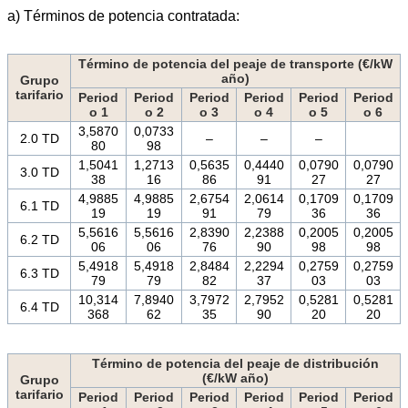
a) Términos de potencia contratada:
Término de potencia del peaje de transporte (€/kW
año)
Grupo
tarifario
Period
Period
Period
Period
Period
Period
o 1
o 2
o 3
o 4
o 5
o 6
3,5870
0,0733
2.0 TD
–
–
–
80
98
1,5041
1,2713
0,5635
0,4440
0,0790
0,0790
3.0 TD
38
16
86
91
27
27
4,9885
4,9885
2,6754
2,0614
0,1709
0,1709
6.1 TD
19
19
91
79
36
36
5,5616
5,5616
2,8390
2,2388
0,2005
0,2005
6.2 TD
06
06
76
90
98
98
5,4918
5,4918
2,8484
2,2294
0,2759
0,2759
6.3 TD
79
79
82
37
03
03
10,314
7,8940
3,7972
2,7952
0,5281
0,5281
6.4 TD
368
62
35
90
20
20
Término de potencia del peaje de distribución
(€/kW año)
Grupo
tarifario
Period
Period
Period
Period
Period
Period