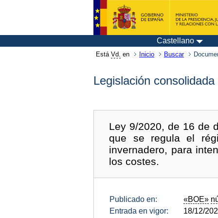
Castellano
Está
Vd.
en
Inicio
Buscar
Documen
Legislación consolidada
Ley 9/2020, de 16 de d
que se regula el ré
invernadero, para inte
los costes.
Publicado en:
«BOE»
n
Entrada en vigor:
18/12/20