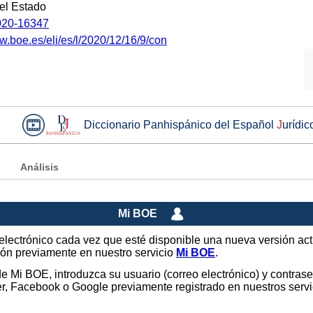
del Estado
20-16347
w.boe.es/eli/es/l/2020/12/16/9/con
Diccionario Panhispánico del Español
J
urídic
e
Análisis
Mi BOE
o electrónico cada vez que esté disponible una nueva versión ac
sión previamente en nuestro servicio
Mi BOE
.
 de Mi BOE, introduzca su usuario (correo electrónico) y contras
tter, Facebook o Google previamente registrado en nuestros ser