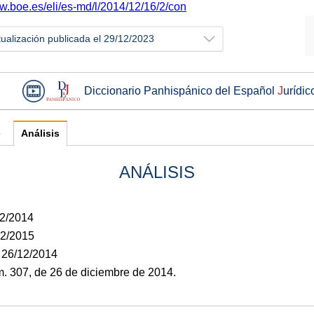
ww.boe.es/eli/es-md/l/2014/12/16/2/con
tualización publicada el 29/12/2023
Diccionario Panhispánico del Español
J
urídic
e
Análisis
ANÁLISIS
12/2014
02/2015
: 26/12/2014
 307, de 26 de diciembre de 2014.