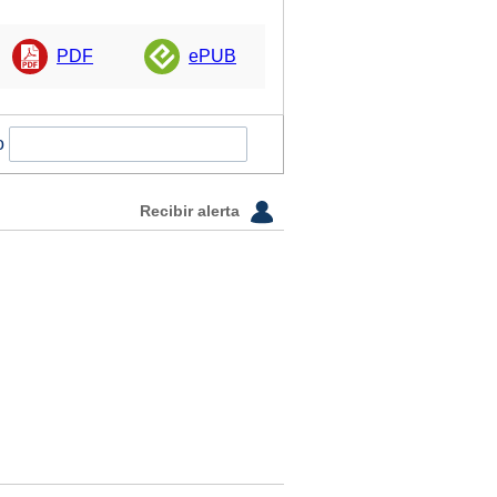
PDF
ePUB
o
Recibir alerta