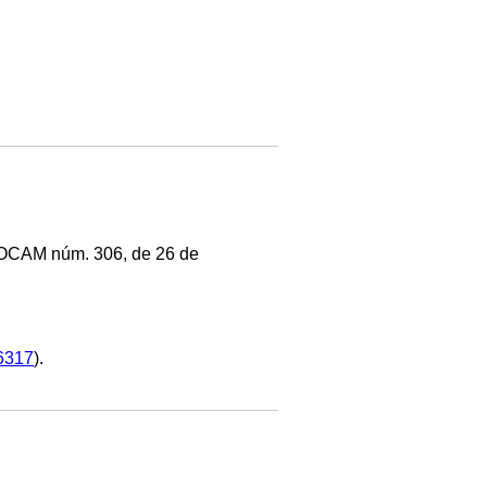
(BOCAM núm. 306, de 26 de
6317
).