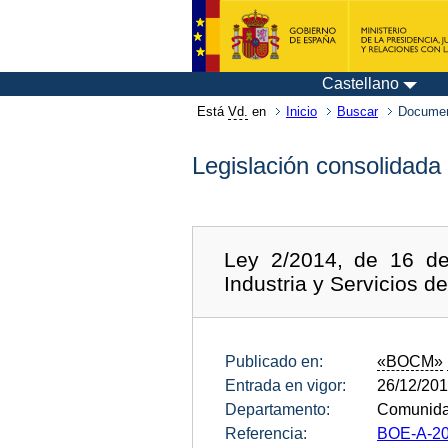
Castellano
Está
Vd.
en
Inicio
Buscar
Documen
Legislación consolidada
Ley 2/2014, de 16 de
Industria y Servicios d
Publicado en:
«BOCM»
Entrada en vigor:
26/12/20
Departamento:
Comunida
Referencia:
BOE-A-20