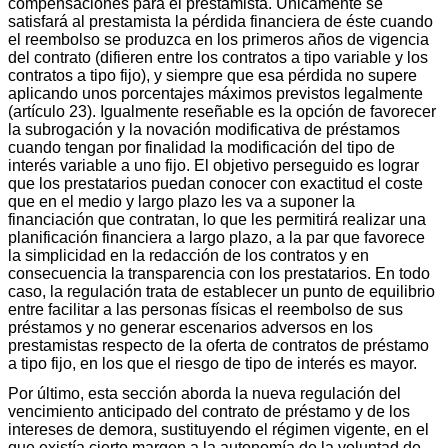
compensaciones para el prestamista. Únicamente se
satisfará al prestamista la pérdida financiera de éste cuando
el reembolso se produzca en los primeros años de vigencia
del contrato (difieren entre los contratos a tipo variable y los
contratos a tipo fijo), y siempre que esa pérdida no supere
aplicando unos porcentajes máximos previstos legalmente
(artículo 23). Igualmente reseñable es la opción de favorecer
la subrogación y la novación modificativa de préstamos
cuando tengan por finalidad la modificación del tipo de
interés variable a uno fijo. El objetivo perseguido es lograr
que los prestatarios puedan conocer con exactitud el coste
que en el medio y largo plazo les va a suponer la
financiación que contratan, lo que les permitirá realizar una
planificación financiera a largo plazo, a la par que favorece
la simplicidad en la redacción de los contratos y en
consecuencia la transparencia con los prestatarios. En todo
caso, la regulación trata de establecer un punto de equilibrio
entre facilitar a las personas físicas el reembolso de sus
préstamos y no generar escenarios adversos en los
prestamistas respecto de la oferta de contratos de préstamo
a tipo fijo, en los que el riesgo de tipo de interés es mayor.
Por último, esta sección aborda la nueva regulación del
vencimiento anticipado del contrato de préstamo y de los
intereses de demora, sustituyendo el régimen vigente, en el
que existía cierto margen a la autonomía de la voluntad de