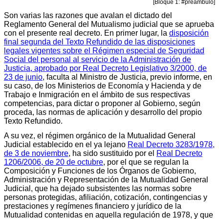
[Bloque 1: #preambulo]
Son varias las razones que avalan el dictado del
Reglamento General del Mutualismo judicial que se aprueba
con el presente real decreto. En primer lugar, la
disposición
final segunda del Texto Refundido de las disposiciones
legales vigentes sobre el Régimen especial de Seguridad
Social del personal al servicio de la Administración de
Justicia, aprobado por Real Decreto Legislativo 3/2000, de
23 de junio
, faculta al Ministro de Justicia, previo informe, en
su caso, de los Ministerios de Economía y Hacienda y de
Trabajo e Inmigración en el ámbito de sus respectivas
competencias, para dictar o proponer al Gobierno, según
proceda, las normas de aplicación y desarrollo del propio
Texto Refundido.
A su vez, el régimen orgánico de la Mutualidad General
Judicial establecido en el ya lejano
Real Decreto 3283/1978,
de 3 de noviembre
, ha sido sustituido por el
Real Decreto
1206/2006, de 20 de octubre
, por el que se regulan la
Composición y Funciones de los Órganos de Gobierno,
Administración y Representación de la Mutualidad General
Judicial, que ha dejado subsistentes las normas sobre
personas protegidas, afiliación, cotización, contingencias y
prestaciones y regímenes financiero y jurídico de la
Mutualidad contenidas en aquella regulación de 1978, y que