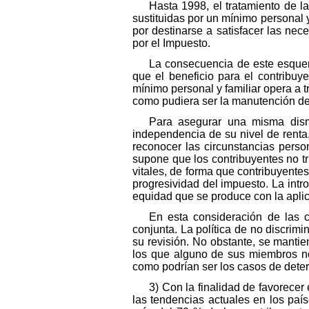
Hasta 1998, el tratamiento de 
sustituidas por un mínimo personal y
por destinarse a satisfacer las nec
por el Impuesto.
La consecuencia de este esquem
que el beneficio para el contribuy
mínimo personal y familiar opera a t
como pudiera ser la manutención de u
Para asegurar una misma dismin
independencia de su nivel de renta
reconocer las circunstancias person
supone que los contribuyentes no t
vitales, de forma que contribuyentes
progresividad del impuesto. La intr
equidad que se produce con la aplic
En esta consideración de las c
conjunta. La política de no discrimi
su revisión. No obstante, se manti
los que alguno de sus miembros no
como podrían ser los casos de dete
3) Con la finalidad de favorecer
las tendencias actuales en los paí