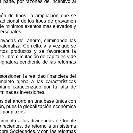
 parte, por razones de incentivo al
ión de tipos, la ampliación que se
 adicional de los tipos de gravamen
n de mínimos exentos más elevados y
personales.
rivadas del ahorro, eliminando las
aterializa. Con ello, a la vez que se
intos productos y se favorecerá la
e libre circulación de capitales y de
signatura pendiente de las reformas
storsionen la realidad financiera del
mpleto ajena a las características
tario caracterizado por la falta de
erminadas inversiones.
tes del ahorro en una base única con
ión, pues la globalización económica
o por plazos.
tamiento a los dividendos de fuente
 recientes, de retorno a un sistema
sobre Sociedades, y con las reformas