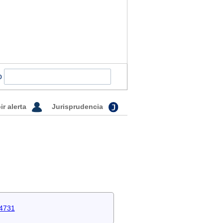
o
ir alerta
Jurisprudencia
-4731