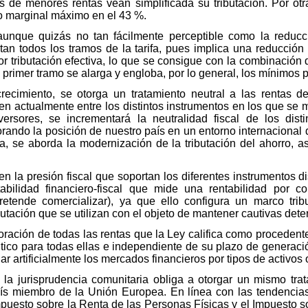
 de menores rentas vean simplificada su tributación. Por otra
po marginal máximo en el 43 %.
aunque quizás no tan fácilmente perceptible como la reducc
tan todos los tramos de la tarifa, pues implica una reducción
or tributación efectiva, lo que se consigue con la combinació
 el primer tramo se alarga y engloba, por lo general, los mínimos 
ecimiento, se otorga un tratamiento neutral a las rentas de
ten actualmente entre los distintos instrumentos en los que se m
nversores, se incrementará la neutralidad fiscal de los dist
rando la posición de nuestro país en un entorno internacional d
, se aborda la modernización de la tributación del ahorro, a
en la presión fiscal que soportan los diferentes instrumentos di
ilidad financiero-fiscal que mide una rentabilidad por co
etende comercializar), ya que ello configura un marco tribu
ibutación que se utilizan con el objeto de mantener cautivas det
poración de todas las rentas que la Ley califica como proceden
déntico para todas ellas e independiente de su plazo de generac
nar artificialmente los mercados financieros por tipos de activos 
 la jurisprudencia comunitaria obliga a otorgar un mismo tra
país miembro de la Unión Europea. En línea con las tendencias
Impuesto sobre la Renta de las Personas Físicas y el Impuesto 