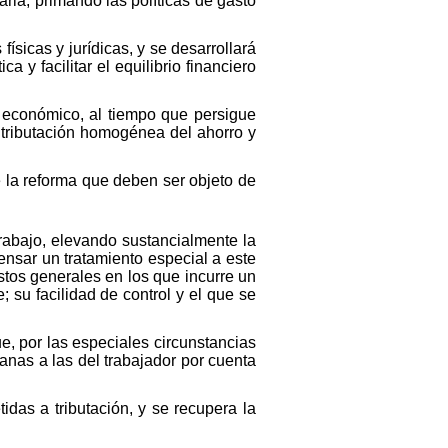
aria, primando las políticas de gasto
ísicas y jurídicas, y se desarrollará
a y facilitar el equilibrio financiero
o económico, al tiempo que persigue
a tributación homogénea del ahorro y
e la reforma que deben ser objeto de
trabajo, elevando sustancialmente la
ensar un tratamiento especial a este
stos generales en los que incurre un
 su facilidad de control y el que se
, por las especiales circunstancias
anas a las del trabajador por cuenta
idas a tributación, y se recupera la