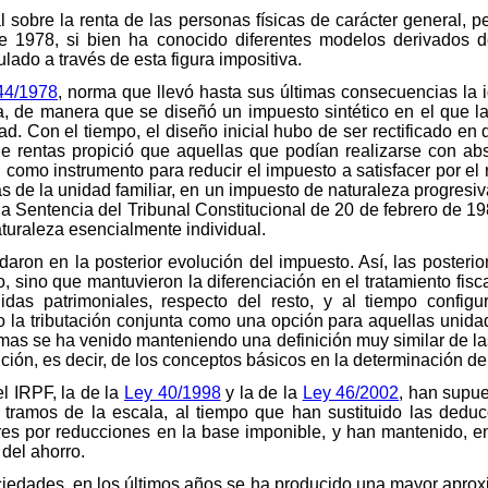
sobre la renta de las personas físicas de carácter general, pe
e 1978, si bien ha conocido diferentes modelos derivados de 
lado a través de esta figura impositiva.
44/1978
, norma que llevó hasta sus últimas consecuencias la
nta, de manera que se diseñó un impuesto sintético en el que 
tad. Con el tiempo, el diseño inicial hubo de ser rectificado en
de rentas propició que aquellas que podían realizarse con abs
n como instrumento para reducir el impuesto a satisfacer por el r
as de la unidad familiar, en un impuesto de naturaleza progres
 la Sentencia del Tribunal Constitucional de 20 de febrero de 19
turaleza esencialmente individual.
daron en la posterior evolución del impuesto. Así, las posteri
, sino que mantuvieron la diferenciación en el tratamiento fisc
das patrimoniales, respecto del resto, y al tiempo config
la tributación conjunta como una opción para aquellas unidade
rmas se ha venido manteniendo una definición muy similar de las
ión, es decir, de los conceptos básicos en la determinación de 
l IRPF, la de la
Ley 40/1998
y la de la
Ley 46/2002
, han supue
ramos de la escala, al tiempo que han sustituido las deduc
ares por reducciones en la base imponible, y han mantenido, e
 del ahorro.
iedades, en los últimos años se ha producido una mayor aproxi