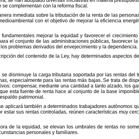
era, se han adoptado diversas iniciativas en materia presupuest
e se complementan con la reforma fiscal.
era inmediata sobre la tributación de la renta de las personas f
edioambiental con el objetivo de mejorar la eficiencia energétic
s fundamentales mejorar la equidad y favorecer el crecimient
 para el conjunto de las administraciones públicas, favorecer l
l, los problemas derivados del envejecimiento y la dependencia.
scripción del contenido de la Ley, hay determinados aspectos d
 se disminuye la carga tributaria soportada por las rentas del 
as, especialmente para las rentas más bajas. Se trata de disp
otivos: compensar, mediante una cantidad a tanto alzado, los ga
que esta fuente de renta hace al conjunto de la base imponible;
respaldo patrimonial.
e aplicará también a determinados trabajadores autónomos que
r estar sus rentas controladas, reúnen características muy cerc
jora de la equidad, se elevan los umbrales de rentas no somet
rcunstancias personales y familiares.