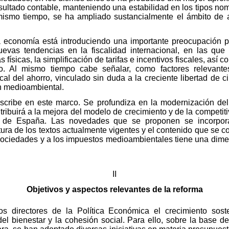
resultado contable, manteniendo una estabilidad en los tipos n
mismo tiempo, se ha ampliado sustancialmente el ámbito de a
a economía está introduciendo una importante preocupación po
as tendencias en la fiscalidad internacional, en las que 
ísicas, la simplificación de tarifas e incentivos fiscales, así
ajo. Al mismo tiempo cabe señalar, como factores relevant
al del ahorro, vinculado sin duda a la creciente libertad de c
ón medioambiental.
scribe en este marco. Se profundiza en la modernización del 
ntribuirá a la mejora del modelo de crecimiento y de la competi
a de España. Las novedades que se proponen se incorpora
ura de los textos actualmente vigentes y el contenido que se co
 Sociedades y a los impuestos medioambientales tiene una dimen
II
Objetivos y aspectos relevantes de la reforma
ios directores de la Política Económica el crecimiento sos
el bienestar y la cohesión social. Para ello, sobre la base del