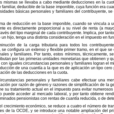
las mismas se llevaba a cabo mediante deducciones en la cuo
 familiar, deducible de la base imponible, cuya función era cuant
esidades básicas personales y familiares del contribuyente, se
a de reducción en la base imponible, cuando se vincula a un 
ente es directamente proporcional a su nivel de renta (a mayo
ravés del tipo marginal de cada contribuyente. Implica, por tan
n hijo, tenga una distinta consideración en el impuesto en funci
ución de la carga tributaria para todos los contribuyentes
, se configura un extenso y flexible primer tramo, en el que s
ales y familiares. Por tanto, estos mínimos, técnicamente, se
ributan por las primeras unidades monetarias que obtienen y qu
 con iguales circunstancias personales y familiares logran el m
oducción de una cuantía a la que es de aplicación un tipo cero
ación de las deducciones en la cuota.
ircunstancias personales y familiares cabe efectuar una menc
nación por razón de género y razones de simplificación de la ge
ene su tratamiento actual en el impuesto para evitar numerosos
 puede acceder al mercado laboral, y por tanto obtiene rend
rminados pensionistas con rentas de cuantía reducida, o de de
 el crecimiento económico, se reduce a cuatro el número de tra
ses de la OCDE, y se introduce una notable ampliación del pri