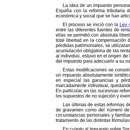
La idea de un impuesto personal 
España con la reforma tributaria d
económica y social que se han articu
El proceso se inició con la
Ley 
entre las diferentes fuentes de re
ellas se permitió con absoluta liber
total libertad en la compensación 
pérdidas patrimoniales, se utilizara
acumulación obligatoria de las rent
al individuo, estuvo en el origen de
del impuesto para adecuarlo a su na
Estas modificaciones se consoli
un impuesto absolutamente sintético
en especial las ganancias y pérdi
marcadamente individual, quedando 
En particular, en las sucesivas refo
los supuestos de no sujeción y exenc
Las últimas de estas reformas de
de gravamen como del número de t
circunstancias personales y famili
tratamiento de las distintas fórmulas
En cuanto al Impuesto sobre Soc