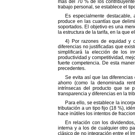
más del 70 % de los contribuyentes
trabajo personal, se establece el ti
Es especialmente destacable, 
produce en las cuantías que delimi
soportados. El objetivo es una men
la estructura de la tarifa, en la que
4) Por razones de equidad y cr
diferencias no justificadas que exis
simplificará la elección de los i
productividad y competitividad, mejo
fuerte competencia. De esta manera
precedentes.
Se evita así que las diferencias 
ahorro (como la denominada rentab
intrínsecas del producto que se pr
transparencia y diferencias en la tr
Para ello, se establece la incor
tributación a un tipo fijo (18 %), i
hace inútiles los intentos de fraccio
En relación con los dividendos,
interna y a los de cualquier otro 
clásico de no integración entre el 