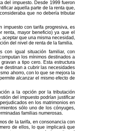
ta del impuesto. Desde 1999 fueron
ificar aquella parte de la renta que,
 consideraba que no debería tributar
impuesto con tarifa progresiva, es
r renta, mayor beneficio) ya que el
to, aceptar que una misma necesidad,
ón del nivel de renta de la familia.
 con igual situación familiar, con
e computan los mínimos destinados a
 gravan a tipo cero. Esta estructura
e destinan a cubrir las necesidades
ismo ahorro, con lo que se mejora la
 permite alcanzar el mismo efecto de
ión a la opción por la tributación
stión del impuesto podrían justificar
 perjudicados en los matrimonios en
imientos sólo uno de los cónyuges,
terminadas familias numerosas.
mos de la tarifa, en consonancia con
mero de ellos, lo que implicará que