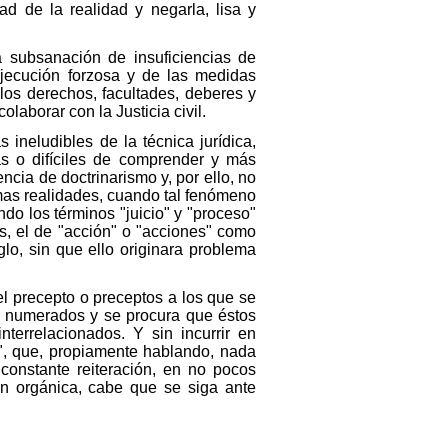
ad de la realidad y negarla, lisa y
la subsanación de insuficiencias de
ejecución forzosa y de las medidas
 los derechos, facultades, deberes y
laborar con la Justicia civil.
 ineludibles de la técnica jurídica,
as o difíciles de comprender y más
cia de doctrinarismo y, por ello, no
smas realidades, cuando tal fenómeno
ndo los términos "juicio" y "proceso"
s, el de "acción" o "acciones" como
lo, sin que ello originara problema
el precepto o preceptos a los que se
os numerados y se procura que éstos
terrelacionados. Y sin incurrir en
al", que, propiamente hablando, nada
constante reiteración, en no pocos
ión orgánica, cabe que se siga ante