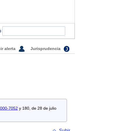
o
ir alerta
Jurisprudencia
2000-7052
y 180, de 28 de julio
Subir