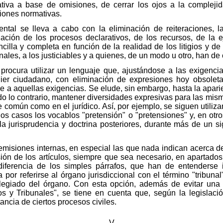
ativa a base de omisiones, de cerrar los ojos a la complejid
ciones normativas.
mental se lleva a cabo con la eliminación de reiteraciones, 
ción de los procesos declarativos, de los recursos, de la 
cilla y completa en función de la realidad de los litigios y de
les, a los justiciables y a quienes, de un modo u otro, han de co
procura utilizar un lenguaje que, ajustándose a las exigencias
ier ciudadano, con eliminación de expresiones hoy obsolet
 a aquellas exigencias. Se elude, sin embargo, hasta la aparien
do lo contrario, mantener diversidades expresivas para las mi
 común como en el jurídico. Así, por ejemplo, se siguen utiliza
 casos los vocablos "pretensión" o "pretensiones" y, en otro
a jurisprudencia y doctrina posteriores, durante más de un sig
remisiones internas, en especial las que nada indican acerca d
visión de los artículos, siempre que sea necesario, en apartad
iferencia de los simples párrafos, que han de entenderse in
 por referirse al órgano jurisdiccional con el término "tribun
olegiado del órgano. Con esta opción, además de evitar una 
os y Tribunales", se tiene en cuenta que, según la legislac
ancia de ciertos procesos civiles.
V