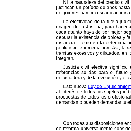
Ni la naturaleza del crédito civi
justifican un período de años hasta
de quienes han necesitado acudir a l
La efectividad de la tutela judi
imagen de la Justicia, para hacerl
cada asunto haya de ser mejor segu
depurar la existencia de óbices y f
instancia-, como en la determinaci
publicidad e inmediación. Así, la r
trámites excesivos y dilatados, en l
integran.
Justicia civil efectiva signifi
referencias sólidas para el futuro 
enjuiciadora y de la evolución y el 
Esta nueva
Ley de Enjuiciamient
al interés de todos los sujetos juríd
propuestas de todos los profesionale
demandan o pueden demandar tutela j
Con todas sus disposiciones en
de reforma universalmente conside