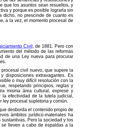
de que los asuntos sean resueltos, y
tiva y porque es posible lograrla sin
a dicho, no prescinde de cuanto es
ue, a la vez, el momento procesal de
iciamiento Civil
, de 1881. Pero con
tamiento del método de las reformas
sidad de una Ley nueva para procurar
es.
procesal civil nuevo, que supere la
 y disposiciones extravagantes. Es
ble o muy difícil resolución con la
e, respetando principios, reglas y
tra misma área cultural, exprese y
 efectividad de la tutela judicial,
r ley procesal supletoria y común.
 que desborda el contenido propio de
evos ámbitos jurídico-materiales ha
 sustantivas. Pero la sociedad y los
 se lleven a cabo de espaldas a la