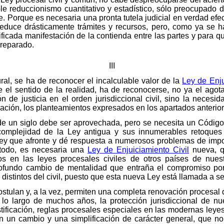
le reduccionismo cuantitativo y estadístico, sólo preocupado 
. Porque es necesaria una pronta tutela judicial en verdad efec
reduce drásticamente trámites y recursos, pero, como ya se h
ificada manifestación de la contienda entre las partes y para q
preparado.
III
ural, se ha de reconocer el incalculable valor de la
Ley de Enju
 el sentido de la realidad, ha de reconocerse, no ya el ago
ón de justicia en el orden jurisdiccional civil, sino la nece
vación, los planteamientos expresados en los apartados anterior
de un siglo debe ser aprovechada, pero se necesita un Código 
a complejidad de la Ley antigua y sus innumerables retoques
ey que afronte y dé respuesta a numerosos problemas de imposi
 todo, es necesaria una
Ley de Enjuiciamiento Civil
nueva, qu
dos en las leyes procesales civiles de otros países de nues
profundo cambio de mentalidad que entraña el compromiso por la
distintos del civil, puesto que esta nueva Ley está llamada a se
ostulan y, a la vez, permiten una completa renovación procesal
 lo largo de muchos años, la protección jurisdiccional de nu
tificación, reglas procesales especiales en las modernas leyes
n un cambio y una simplificación de carácter general, que no