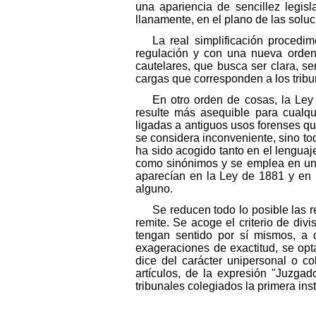
una apariencia de sencillez legisl
llanamente, en el plano de las solu
La real simplificación procedi
regulación y con una nueva ordena
cautelares, que busca ser clara, sen
cargas que corresponden a los tribuna
En otro orden de cosas, la Ley 
resulte más asequible para cualqu
ligadas a antiguos usos forenses que
se considera inconveniente, sino to
ha sido acogido tanto en el lenguaje
como sinónimos y se emplea en unos
aparecían en la Ley de 1881 y en l
alguno.
Se reducen todo lo posible las 
remite. Se acoge el criterio de di
tengan sentido por sí mismos, a d
exageraciones de exactitud, se opta
dice del carácter unipersonal o c
artículos, de la expresión "Juzgad
tribunales colegiados la primera inst