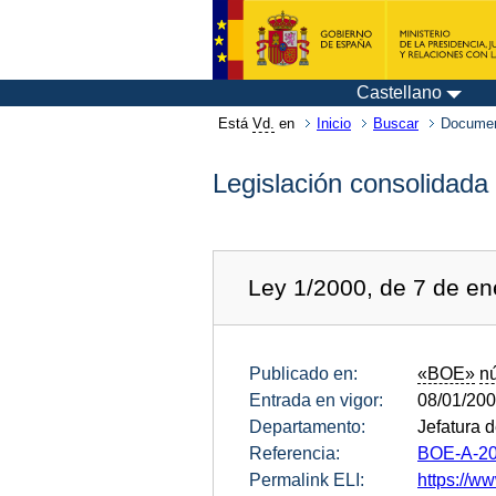
Castellano
Está
Vd.
en
Inicio
Buscar
Documen
Legislación consolidada
Ley 1/2000, de 7 de ene
Publicado en:
«BOE»
n
Entrada en vigor:
08/01/20
Departamento:
Jefatura 
Referencia:
BOE-A-20
Permalink ELI:
https://ww