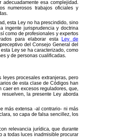
ar adecuadamente esa complejidad.
s numerosos trabajos oficiales y
das.
ad, esta Ley no ha prescindido, sino
a ingente jurisprudencia y doctrina
así como de profesionales y expertos
erados para elaborar esta
Ley de
 preceptivo del Consejo General del
e esta Ley se ha caracterizado, como
nes y de personas cualificadas.
s leyes procesales extranjeras, pero
atarios de esta clase de Códigos han
in caer en excesos reguladores, que,
 resuelven, la presente Ley aborda
e más extensa -al contrario- ni más
ara, so capa de falsa sencillez, los
on relevancia jurídica, que durante
do a todas luces inadmisible procurar