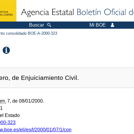
Buscar
Mi BOE
to consolidado BOE-A-2000-323
ro, de Enjuiciamiento Civil.
úm.
7, de 08/01/2000.
01
del Estado
00-323
w.boe.es/eli/es/l/2000/01/07/1/con