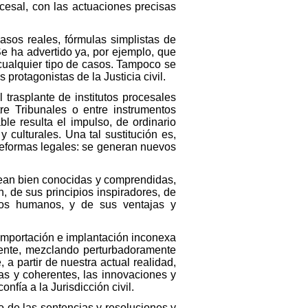
ocesal, con las actuaciones precisas
sos reales, fórmulas simplistas de
e ha advertido ya, por ejemplo, que
 cualquier tipo de casos. Tampoco se
protagonistas de la Justicia civil.
 trasplante de institutos procesales
re Tribunales o entre instrumentos
e resulta el impulso, de ordinario
y culturales. Una tal sustitución es,
 reformas legales: se generan nuevos
 sean bien conocidas y comprendidas,
, de sus principios inspiradores, de
los humanos, y de sus ventajas y
importación e implantación inconexa
ente, mezclando perturbadoramente
a partir de nuestra actual realidad,
as y coherentes, las innovaciones y
nfía a la Jurisdicción civil.
o de las sentencias y resoluciones y