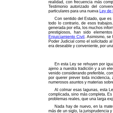
realidad, con frecuencia más com
Testimonio autorizado del conven
particulares para una nueva
Ley de 
Con sentido del Estado, que es 
todo lo contrario, de esos trabajo
generada por ella, los muchos infor
prestigiosos, han sido elemento
Enjuiciamiento Civil
. Asimismo, se 
Poder Judicial como el solicitado a
era deseable y conveniente, por una
En esta Ley se rehuyen por igua
ajeno a nuestra tradición y a un el
venido considerando preferible, com
por querer prever toda incidencia
numerosos asuntos y materias sobre
Al colmar esas lagunas, esta Le
complicada, sino más completa. Es mi
problemas reales, que una larga exp
Nada hay de nuevo, en la materi
más de un siglo, la jurisprudencia y