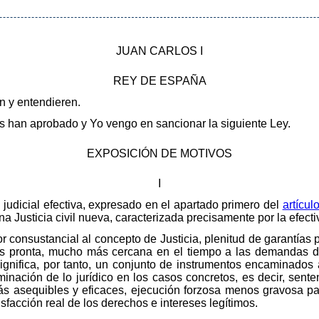
JUAN CARLOS I
REY DE ESPAÑA
en y entendieren.
 han aprobado y Yo vengo en sancionar la siguiente Ley.
EXPOSICIÓN DE MOTIVOS
I
 judicial efectiva, expresado en el apartado primero del
artícul
na Justicia civil nueva, caracterizada precisamente por la efecti
 por consustancial al concepto de Justicia, plenitud de garantías 
más pronta, mucho más cercana en el tiempo a las demandas d
Significa, por tanto, un conjunto de instrumentos encaminados 
rminación de lo jurídico en los casos concretos, es decir, sen
ás asequibles y eficaces, ejecución forzosa menos gravosa pa
isfacción real de los derechos e intereses legítimos.