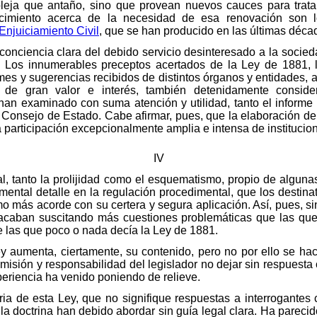
pleja que antaño, sino que provean nuevos cauces para trat
cimiento acerca de la necesidad de esa renovación son lo
Enjuiciamiento Civil
, que se han producido en las últimas déca
conciencia clara del debido servicio desinteresado a la socied
s. Los innumerables preceptos acertados de la Ley de 1881, l
mes y sugerencias recibidos de distintos órganos y entidades, 
s de gran valor e interés, también detenidamente consid
han examinado con suma atención y utilidad, tanto el informe
l Consejo de Estado. Cabe afirmar, pues, que la elaboración d
 participación excepcionalmente amplia e intensa de institucio
IV
l, tanto la prolijidad como el esquematismo, propio de alguna
emental detalle en la regulación procedimental, que los destin
o más acorde con su certera y segura aplicación. Así, pues, s
, acaban suscitando más cuestiones problemáticas que las que
 las que poco o nada decía la Ley de 1881.
y aumenta, ciertamente, su contenido, pero no por ello se hac
sión y responsabilidad del legislador no dejar sin respuesta cl
eriencia ha venido poniendo de relieve.
a de esta Ley, que no signifique respuestas a interrogantes c
 la doctrina han debido abordar sin guía legal clara. Ha pareci