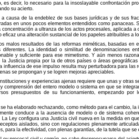
o, es decir, lo necesario para la insoslayable confrontación pr
ando su acierto.
a causa de la endeblez de sus bases jurídicas y de sus fraca
nspiradas en unos pocos elementos entendidos como panaceas. S
a concentración a ultranza de los actos procesales, aplicada a
ficaz una alteración sustancial de los papeles atribuibles a los 
los malos resultados de las reformas miméticas, basadas en el
s diferentes. La identidad o similitud de denominaciones ent
onable y suficiente para ese mimetismo. Y aún menos razonabl
 la Justicia propia por la de otros países o áreas geográficas 
a influencia de ese impulso resulta muy perturbadora para las
enas se propongan y se logren mejoras apreciables.
instituciones y experiencias ajenas requiere que unas y otras
 y comprensión del entero modelo o sistema en que se integran
versos presupuestos de su funcionamiento, empezando por 
se ha elaborado rechazando, como método para el cambio, la 
lemente conduce a la ausencia de modelo o de sistema coher
La Ley configura una Justicia civil nueva en la medida en que, 
eceptos aislados, sino con regulaciones plenamente articulad
 para la efectividad, con plenas garantías, de la tutela que se co
Ley procesal civil y común, no cabe despreocuparse del aciert