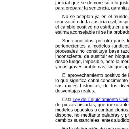
judicial que se demore sólo lo just
para preparar la sentencia, garantiz
No se aceptan ya en el mundo, 
renovación de la Justicia civil, i
el cambio positivo no estriba en un
estima aconsejable ni se ha probado e
Son conocidos, por otra parte, 
pertenecientes a modelos jurídico
procesales no constituye base raz
inconsciente, de sustituir en bloque
desde luego, imposible, pero la mer
y más graves problemas, sin que ap
El aprovechamiento positivo de 
lo que significa cabal conocimiento
sus raíces históricas, de los di
desventajas reales.
Esta
Ley de Enjuiciamiento Civil
de piezas aisladas, que inexorab
modelos opuestos o contradictorios. 
dispone, no mediante palabras y pr
cambios sustanciales, antes aludidos,
En la elaboración de una nueva 