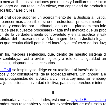
l o mercantil ni las situaciones personales y familiares que inc
 el logro de una resolución eficaz, con capacidad de producir 
os tribunales civiles.
cial civil debe suponer un acercamiento de la Justicia al justi
a parecer más accesible, sino en estructurar procesalmente el
ido y conocido por el tribunal, tanto en su planteamiento inic
alta de presupuestos procesales -nada más ineficaz que un pro
ón de lo verdaderamente controvertido y en la práctica y val
ealidad del proceso disolverá la imagen de una Justicia lejan
os que resulta difícil percibir el interés y el esfuerzo de los J
ca, en fin, mejores sentencias, que, dentro de nuestro sistema
y contribuyan así a evitar litigios y a reforzar la igualdad a
cambio jurisprudencial necesarios.
o Civil
se inspira y se dirige en su totalidad al interés de los ju
icos y, por consiguiente, de la sociedad entera. Sin ignorar la 
s protagonistas de la Justicia civil, esta Ley mira, sin embarg
urisdiccional, en verdad efectiva, para sus derechos e interes
II
caminadas a estas finalidades, esta nueva
Ley de Enjuiciamient
radas más razonables y con las experiencias de más éxito re