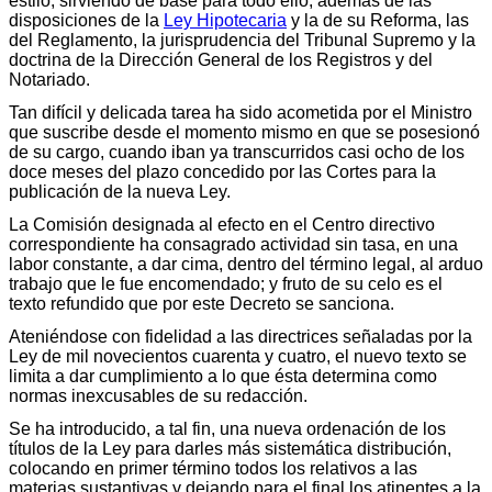
estilo, sirviendo de base para todo ello, además de las
disposiciones de la
Ley Hipotecaria
y la de su Reforma, las
del Reglamento, la jurisprudencia del Tribunal Supremo y la
doctrina de la Dirección General de los Registros y del
Notariado.
Tan difícil y delicada tarea ha sido acometida por el Ministro
que suscribe desde el momento mismo en que se posesionó
de su cargo, cuando iban ya transcurridos casi ocho de los
doce meses del plazo concedido por las Cortes para la
publicación de la nueva Ley.
La Comisión designada al efecto en el Centro directivo
correspondiente ha consagrado actividad sin tasa, en una
labor constante, a dar cima, dentro del término legal, al arduo
trabajo que le fue encomendado; y fruto de su celo es el
texto refundido que por este Decreto se sanciona.
Ateniéndose con fidelidad a las directrices señaladas por la
Ley de mil novecientos cuarenta y cuatro, el nuevo texto se
limita a dar cumplimiento a lo que ésta determina como
normas inexcusables de su redacción.
Se ha introducido, a tal fin, una nueva ordenación de los
títulos de la Ley para darles más sistemática distribución,
colocando en primer término todos los relativos a las
materias sustantivas y dejando para el final los atinentes a la