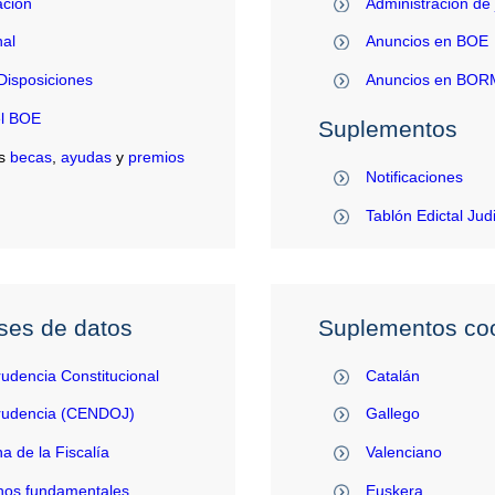
ación
Administración de 
al
Anuncios en BOE
Disposiciones
Anuncios en BO
el BOE
Suplementos
s
becas
,
ayudas
y
premios
Notificaciones
Tablón Edictal Jud
ses de datos
Suplementos coo
rudencia Constitucional
Catalán
prudencia (CENDOJ)
Gallego
na de la Fiscalía
Valenciano
hos fundamentales
Euskera