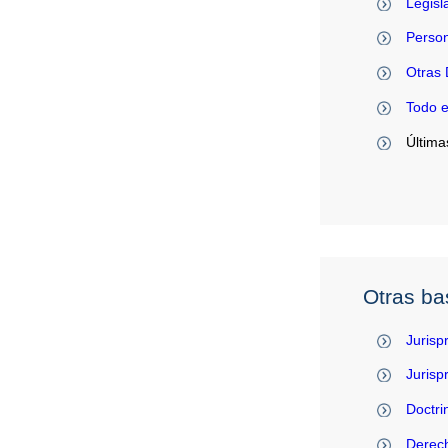
Legisl
Person
Otras 
Todo 
Última
Otras ba
Jurisp
Juris
Doctri
Derec