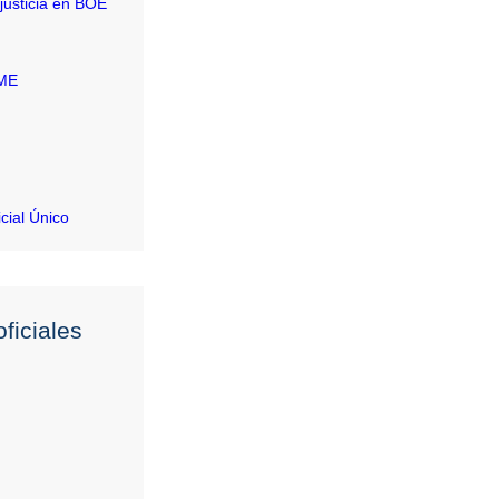
justicia en BOE
RME
icial Único
ficiales