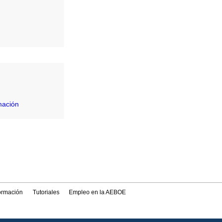
mación
formación
Tutoriales
Empleo en la AEBOE