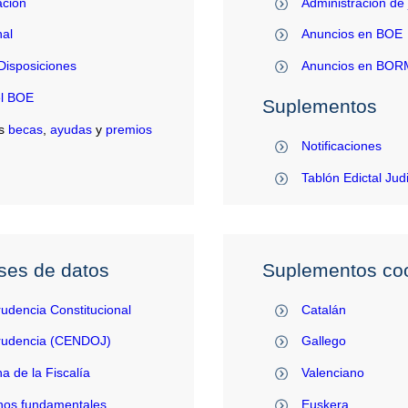
ación
Administración de 
al
Anuncios en BOE
Disposiciones
Anuncios en BO
el BOE
Suplementos
s
becas
,
ayudas
y
premios
Notificaciones
Tablón Edictal Jud
ses de datos
Suplementos coo
rudencia Constitucional
Catalán
prudencia (CENDOJ)
Gallego
na de la Fiscalía
Valenciano
hos fundamentales
Euskera