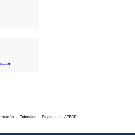
mación
formación
Tutoriales
Empleo en la AEBOE