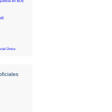
justicia en BOE
RME
icial Único
ficiales