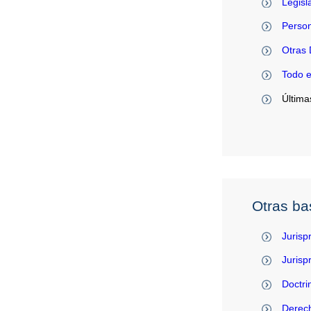
Legisl
Person
Otras 
Todo 
Última
Otras ba
Jurisp
Juris
Doctri
Derec