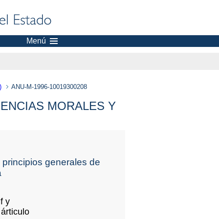
Menú
)
ANU-M-1996-10019300208
IENCIAS MORALES Y
n principios generales de
a
f y
árticulo