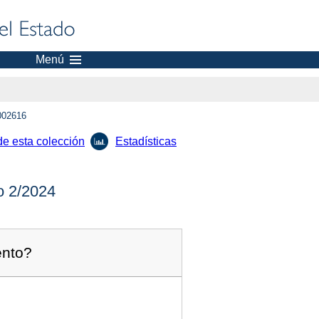
Menú
002616
de esta colección
Estadísticas
 2/2024
ento?