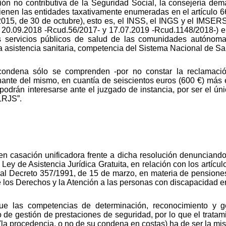
ción no contributiva de la Seguridad Social, la consejería de
tienen las entidades taxativamente enumeradas en el artículo 
/2015, de 30 de octubre), esto es, el INSS, el INGS y el IMSER
 20.09.2018 -Rcud.56/2017- y 17.07.2019 -Rcud.1148/2018-) el b
s servicios públicos de salud de las comunidades autónom
 la asistencia sanitaria, competencia del Sistema Nacional de Sa
ondena sólo se comprenden -por no constar la reclamación
nante del mismo, en cuantía de seiscientos euros (600 €) más 
podrán interesarse ante el juzgado de instancia, por ser el ú
 LRJS”.
 casación unificadora frente a dicha resolución denunciando c
Ley de Asistencia Jurídica Gratuita, en relación con los artícul
al Decreto 357/1991, de 15 de marzo, en materia de pensiones 
 los Derechos y la Atención a las personas con discapacidad e
que las competencias de determinación, reconocimiento y 
 de gestión de prestaciones de seguridad, por lo que el tratam
(la procedencia, o no de su condena en costas) ha de ser la mi