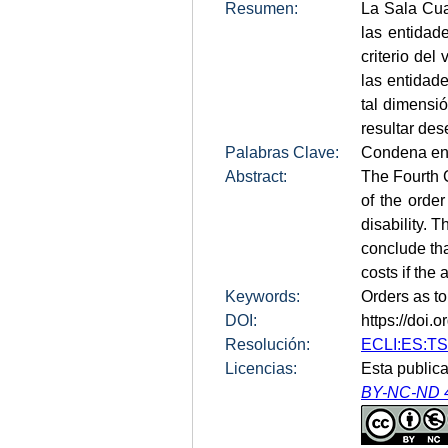
Resumen:
La Sala Cua
las entidad
criterio del
las entidad
tal dimensi
resultar des
Palabras Clave:
Condena en 
Abstract:
The Fourth C
of the orde
disability. 
conclude tha
costs if the
Keywords:
Orders as to 
DOI:
https://doi
Resolución:
ECLI:ES:TS
Licencias:
Esta publica
BY-NC-ND 