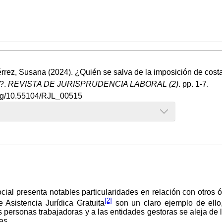
rrez, Susana (2024). ¿Quién se salva de la imposición de costas 
o?.
REVISTA DE JURISPRUDENCIA LABORAL (2)
. pp. 1-7.
.org/10.55104/RJL_00515
ocial presenta notables particularidades en relación con otros
[2]
Asistencia Jurídica Gratuita
son un claro ejemplo de ello
as personas trabajadoras y a las entidades gestoras se aleja de
as.