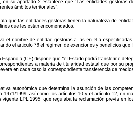
, en su apartado 2 establece que "Las entidades gestoras des
entes ámbitos territoriales".
eñala que las entidades gestoras tienen la naturaleza de enti
s fines que les están encomendados.
va el nombre de entidad gestoras a las en ella especificadas
cando el artículo 76 el régimen de exenciones y beneficios que 
ión Española (CE) dispone que "el Estado podrá transferir o d
orrespondientes a materia de titularidad estatal que por su pr
preverá en cada caso la correspondiente transferencia de medios
mativa autonómica que determina la asunción de las competen
to 1971/1999; así como los artículos 10 y el artículo 12, en 
ces vigente LPL 1995, que regulaba la reclamación previa en l