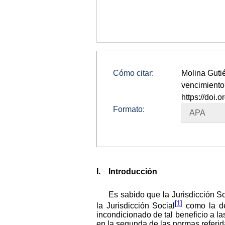
Cómo citar:
Molina Gutié
vencimient
https://doi
Formato:
APA
I. Introducción
Es sabido que la Jurisdicción S
[1]
la Jurisdicción Social
como la de 
incondicionado de tal beneficio a l
en la segunda de las normas referid