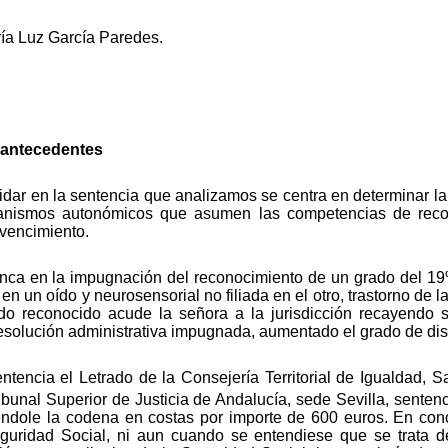
ía Luz García Paredes.
y antecedentes
cidar en la sentencia que analizamos se centra en determinar la
ganismos autonómicos que asumen las competencias de reco
 vencimiento.
ranca en la impugnación del reconocimiento de un grado del 1
en un oído y neurosensorial no filiada en el otro, trastorno de l
o reconocido acude la señora a la jurisdicción recayendo 
resolución administrativa impugnada, aumentado el grado de d
tencia el Letrado de la Consejería Territorial de Igualdad, Sa
ribunal Superior de Justicia de Andalucía, sede Sevilla, senten
dole la codena en costas por importe de 600 euros. En concr
guridad Social, ni aun cuando se entendiese que se trata d