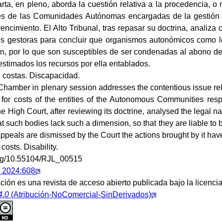
rta, en pleno, aborda la cuestión relativa a la procedencia, o
es de las Comunidades Autónomas encargadas de la gestión d
 vencimiento. El Alto Tribunal, tras repasar su doctrina, analiza 
es gestoras para concluir que organismos autonómicos como 
ón, por lo que son susceptibles de ser condenadas al abono d
estimados los recursos por ella entablados.
costas. Discapacidad.
hamber in plenary session addresses the contentious issue relati
r for costs of the entities of the Autonomous Communities re
The High Court, after reviewing its doctrine, analysed the legal na
t such bodies lack such a dimension, so that they are liable to 
 appeals are dismissed by the Court the actions brought by it ha
costs. Disability.
.org/10.55104/RJL_00515
 2024:608
ción es una revista de acceso abierto publicada bajo la licenci
4.0
(Atribución-NoComercial-SinDerivados)