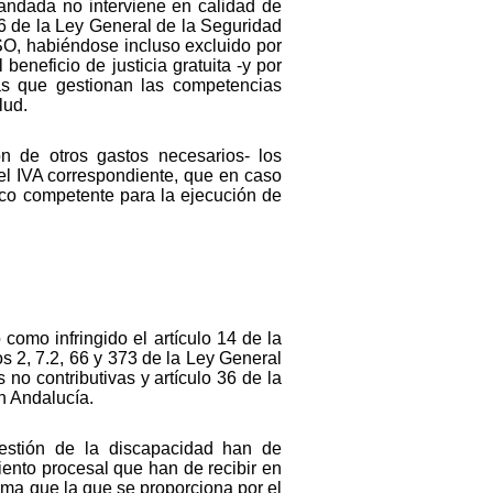
mandada no interviene en calidad de
66 de la Ley General de la Seguridad
SO, habiéndose incluso excluido por
eneficio de justicia gratuita -y por
as que gestionan las competencias
lud.
 de otros gastos necesarios- los
el IVA correspondiente, que en caso
nico competente para la ejecución de
omo infringido el artículo 14 de la
os 2, 7.2, 66 y 373 de la Ley General
no contributivas y artículo 36 de la
n Andalucía.
gestión de la discapacidad han de
iento procesal que han de recibir en
sma que la que se proporciona por el