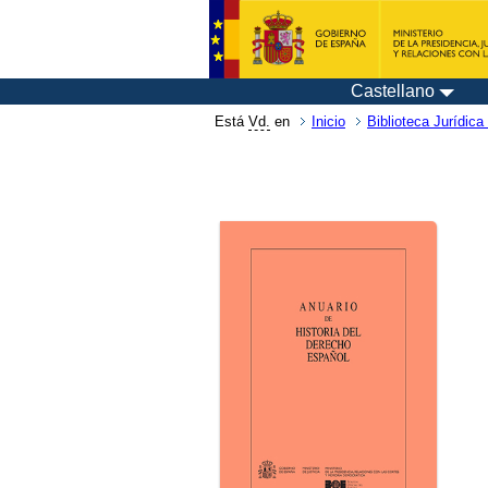
Castellano
Está
Vd.
en
Inicio
Biblioteca Jurídica 