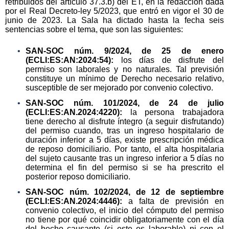
retribuidos del artículo 37.3.b) del ET, en la redacción dada
por el Real Decreto-ley 5/2023, que entró en vigor el 30 de
junio de 2023. La Sala ha dictado hasta la fecha seis
sentencias sobre el tema, que son las siguientes:
SAN-SOC núm. 9/2024, de 25 de enero
(ECLI:ES:AN:2024:54):
los días de disfrute del
permiso son laborales y no naturales. Tal previsión
constituye un mínimo de Derecho necesario relativo,
susceptible de ser mejorado por convenio colectivo.
SAN-SOC núm. 101/2024, de 24 de julio
(ECLI:ES:AN.2024:4220):
la persona trabajadora
tiene derecho al disfrute íntegro (a seguir disfrutando)
del permiso cuando, tras un ingreso hospitalario de
duración inferior a 5 días, existe prescripción médica
de reposo domiciliario. Por tanto, el alta hospitalaria
del sujeto causante tras un ingreso inferior a 5 días no
determina el fin del permiso si se ha prescrito el
posterior reposo domiciliario.
SAN-SOC núm. 102/2024, de 12 de septiembre
(ECLI:ES:AN.2024:4446):
a falta de previsión en
convenio colectivo, el inicio del cómputo del permiso
no tiene por qué coincidir obligatoriamente con el día
del hecho causante (si este es laborable) ni con el