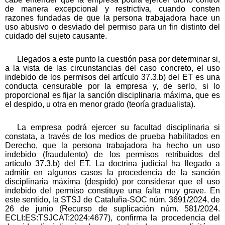
de manera excepcional y restrictiva, cuando consten
razones fundadas de que la persona trabajadora hace un
uso abusivo o desviado del permiso para un fin distinto del
cuidado del sujeto causante.
Llegados a este punto la cuestión pasa por determinar si,
a la vista de las circunstancias del caso concreto, el uso
indebido de los permisos del artículo 37.3.b) del ET es una
conducta censurable por la empresa y, de serlo, si lo
proporcional es fijar la sanción disciplinaria máxima, que es
el despido, u otra en menor grado (teoría gradualista).
La empresa podrá ejercer su facultad disciplinaria si
constata, a través de los medios de prueba habilitados en
Derecho, que la persona trabajadora ha hecho un uso
indebido (fraudulento) de los permisos retribuidos del
artículo 37.3.b) del ET. La doctrina judicial ha llegado a
admitir en algunos casos la procedencia de la sanción
disciplinaria máxima (despido) por considerar que el uso
indebido del permiso constituye una falta muy grave. En
este sentido, la STSJ de Cataluña-SOC núm. 3691/2024, de
26 de junio (Recurso de suplicación núm. 581/2024.
ECLI:ES:TSJCAT:2024:4677), confirma la procedencia del