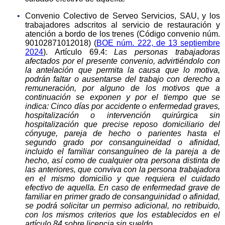
Convenio Colectivo de Serveo Servicios, SAU, y los
trabajadores adscritos al servicio de restauración y
atención a bordo de los trenes (Código convenio núm.
90102871012018) (
BOE núm. 222, de 13 septiembre
2024
). Artículo 69.4:
Las personas trabajadoras
afectados por el presente convenio, advirtiéndolo con
la antelación que permita la causa que lo motiva,
podrán faltar o ausentarse del trabajo con derecho a
remuneración, por alguno de los motivos que a
continuación se exponen y por el tiempo que se
indica:
Cinco días por accidente o enfermedad graves,
hospitalización o intervención quirúrgica sin
hospitalización que precise reposo domiciliario del
cónyuge, pareja de hecho o parientes hasta el
segundo grado por consanguineidad o afinidad,
incluido el familiar consanguíneo de la pareja a de
hecho, así como de cualquier otra persona distinta de
las anteriores, que conviva con la persona trabajadora
en el mismo domicilio y que requiera el cuidado
efectivo de aquella. En caso de enfermedad grave de
familiar en primer grado de consanguinidad o afinidad,
se podrá solicitar un permiso adicional, no retribuido,
con los mismos criterios que los establecidos en el
artículo 84 sobre licencia sin sueldo.