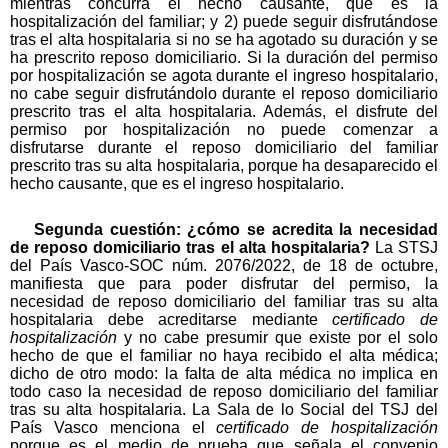
mientras concurra el hecho causante, que es la
hospitalización del familiar; y 2) puede seguir disfrutándose
tras el alta hospitalaria si no se ha agotado su duración y se
ha prescrito reposo domiciliario. Si la duración del permiso
por hospitalización se agota durante el ingreso hospitalario,
no cabe seguir disfrutándolo durante el reposo domiciliario
prescrito tras el alta hospitalaria. Además, el disfrute del
permiso por hospitalización no puede comenzar a
disfrutarse durante el reposo domiciliario del familiar
prescrito tras su alta hospitalaria, porque ha desaparecido el
hecho causante, que es el ingreso hospitalario.
Segunda cuestión: ¿cómo se acredita la necesidad
de reposo domiciliario tras el alta hospitalaria?
La STSJ
del País Vasco-SOC núm. 2076/2022, de 18 de octubre,
manifiesta que para poder disfrutar del permiso, la
necesidad de reposo domiciliario del familiar tras su alta
hospitalaria debe acreditarse mediante
certificado de
hospitalización
y no cabe presumir que existe por el solo
hecho de que el familiar no haya recibido el alta médica;
dicho de otro modo: la falta de alta médica no implica en
todo caso la necesidad de reposo domiciliario del familiar
tras su alta hospitalaria. La Sala de lo Social del TSJ del
País Vasco menciona el
certificado de hospitalización
porque es el medio de prueba que señala el convenio