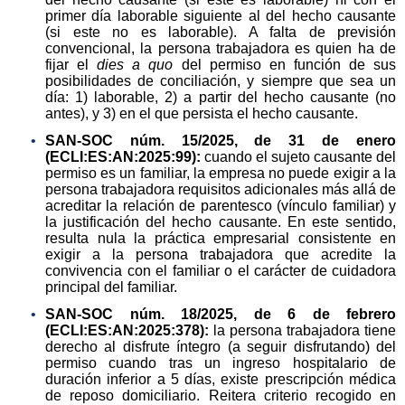
primer día laborable siguiente al del hecho causante
(si este no es laborable). A falta de previsión
convencional, la persona trabajadora es quien ha de
fijar el
dies a quo
del permiso en función de sus
posibilidades de conciliación, y siempre que sea un
día: 1) laborable, 2) a partir del hecho causante (no
antes), y 3) en el que persista el hecho causante.
SAN-SOC núm. 15/2025, de 31 de enero
(ECLI:ES:AN:2025:99):
cuando el sujeto causante del
permiso es un familiar, la empresa no puede exigir a la
persona trabajadora requisitos adicionales más allá de
acreditar la relación de parentesco (vínculo familiar) y
la justificación del hecho causante. En este sentido,
resulta nula la práctica empresarial consistente en
exigir a la persona trabajadora que acredite la
convivencia con el familiar o el carácter de cuidadora
principal del familiar.
SAN-SOC núm. 18/2025, de 6 de febrero
(ECLI:ES:AN:2025:378):
la persona trabajadora tiene
derecho al disfrute íntegro (a seguir disfrutando) del
permiso cuando tras un ingreso hospitalario de
duración inferior a 5 días, existe prescripción médica
de reposo domiciliario. Reitera criterio recogido en