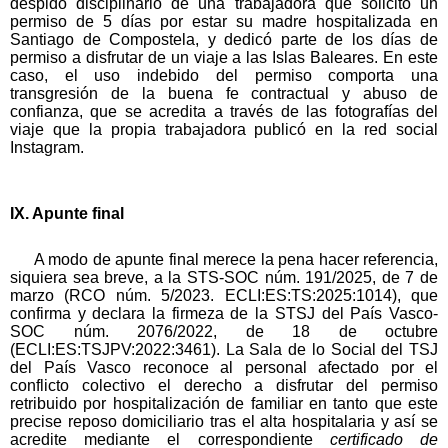
despido disciplinario de una trabajadora que solicitó un
permiso de 5 días por estar su madre hospitalizada en
Santiago de Compostela, y dedicó parte de los días de
permiso a disfrutar de un viaje a las Islas Baleares. En este
caso, el uso indebido del permiso comporta una
transgresión de la buena fe contractual y abuso de
confianza, que se acredita a través de las fotografías del
viaje que la propia trabajadora publicó en la red social
Instagram.
IX. Apunte final
A modo de apunte final merece la pena hacer referencia,
siquiera sea breve, a la STS-SOC núm. 191/2025, de 7 de
marzo (RCO núm. 5/2023. ECLI:ES:TS:2025:1014), que
confirma y declara la firmeza de la STSJ del País Vasco-
SOC núm. 2076/2022, de 18 de octubre
(ECLI:ES:TSJPV:2022:3461). La Sala de lo Social del TSJ
del País Vasco reconoce al personal afectado por el
conflicto colectivo el derecho a disfrutar del permiso
retribuido por hospitalización de familiar en tanto que este
precise reposo domiciliario tras el alta hospitalaria y así se
acredite mediante el correspondiente
certificado de