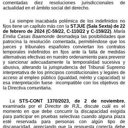
comentadas diez resoluciones jurisdiccionales de
actualidad en el ámbito social del derecho.
La siempre inacabada polémica de los indefinidos no
fijos tiene un capítulo más con la
STJUE (Sala Sexta) de 22
de febrero de 2024 (C-59/22, C-110/22 y C-159/22)
.
María
Emilia Casas Baamonde
desmadeja las posibilidades que
patrocina la resolución comentada, permitiéndose que los
jueces y tribunales españoles conviertan los contratos
temporales indefinidos en fijos ante la falta de medidas
alternativas efectivas en nuestro ordenamiento para prevenir
y sancionar adecuadamente la temporalidad sucesiva y
abusiva, alterando la jurisprudencia del Tribunal Supremo
interpretativa de los principios constitucionales y legales de
acceso al empleo público (igualdad, mérito y capacidad) si
esa interpretación fuese incompatible con los objetivos de
la Directiva comunitaria.
La
STS-CONT 1370/2023, de 2 de noviembre
,
examinada por el
Director de RJL
, discute cuál es el
momento en que debe concurrir la discapacidad exigida
para participar en pruebas selectivas cuando alguna plaza
esté reservada para personas con algún tipo de
discapacidad, apreciando que la respuesta correcta debe