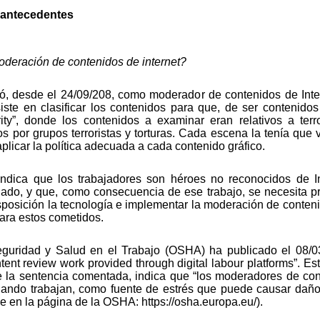
y antecedentes
oderación de contenidos de internet?
jó, desde el 24/09/208, como moderador de contenidos de In
siste en clasificar los contenidos para que, de ser contenidos
ity”, donde los contenidos a examinar eran relativos a terro
s por grupos terroristas y torturas. Cada escena la tenía que 
plicar la política adecuada a cada contenido gráfico.
dica que los trabajadores son héroes no reconocidos de Int
o, y que, como consecuencia de ese trabajo, se necesita prio
posición la tecnología e implementar la moderación de contenido
ara estos cometidos.
guridad y Salud en el Trabajo (OSHA) ha publicado el 08/0
ntent review work provided through digital labour platforms”. E
 la sentencia comentada, indica que “los moderadores de cont
uando trabajan, como fuente de estrés que puede causar daños
 en la página de la OSHA: https://osha.europa.eu/).