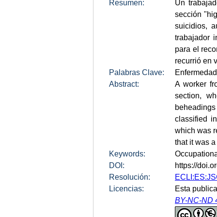
Resumen:
Un trabajad
sección "hi
suicidios, 
trabajador 
para el reco
recurrió en 
Palabras Clave:
Enfermedades
Abstract:
A worker fr
section, wh
beheadings o
classified 
which was r
that it was 
Keywords:
Occupational
DOI:
https://doi
Resolución:
ECLI:ES:JS
Licencias:
Esta publica
BY-NC-ND 