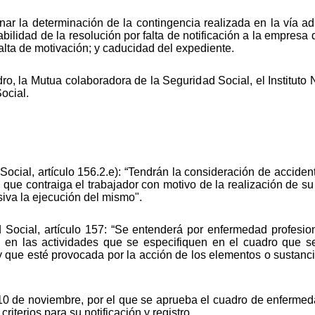
r la determinación de la contingencia realizada en la vía adm
abilidad de la resolución por falta de notificación a la empresa 
alta de motivación; y caducidad del expediente.
o, la Mutua colaboradora de la Seguridad Social, el Instituto 
ocial.
ocial, artículo 156.2.e): “Tendrán la consideración de accide
e, que contraiga el trabajador con motivo de la realización de 
iva la ejecución del mismo".
Social, artículo 157: “Se entenderá por enfermedad profesion
a en las actividades que se especifiquen en el cuadro que s
, y que esté provocada por la acción de los elementos o sustan
0 de noviembre, por el que se aprueba el cuadro de enfermeda
riterios para su notificación y registro.