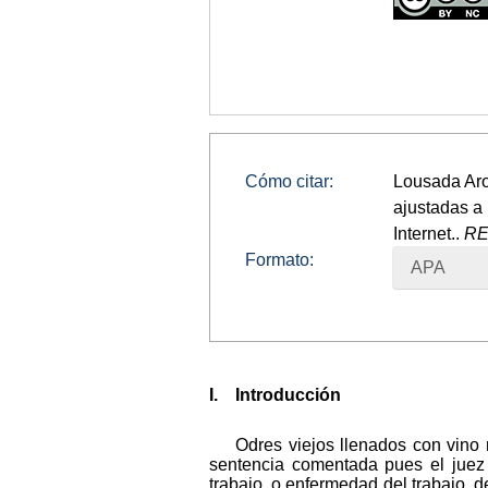
Cómo citar:
Lousada Aro
ajustadas a
Internet..
RE
Formato:
APA
I. Introducción
Odres viejos llenados con vino n
sentencia comentada pues el juez 
trabajo, o enfermedad del trabajo, d