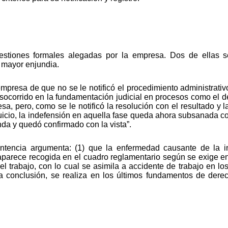
estiones formales alegadas por la empresa. Dos de ellas 
 mayor enjundia.
empresa de que no se le notificó el procedimiento administrati
ocorrido en la fundamentación judicial en procesos como el d
esa, pero, como se le notificó la resolución con el resultado y
uicio, la indefensión en aquella fase queda ahora subsanada con
nda y quedó confirmado con la vista”.
entencia argumenta: (1) que la enfermedad causante de la
parece recogida en el cuadro reglamentario según se exige en 
 trabajo, con lo cual se asimila a accidente de trabajo en los 
a conclusión, se realiza en los últimos fundamentos de dere