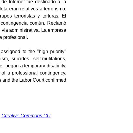
e Internet fue destinado a la
ta eran relativos a terrorismo,
upos terroristas y torturas. El
mo contingencia común. Reclamó
 vía administrativa. La empresa
a profesional.
ssigned to the "high priority"
m, suicides, self-mutilations,
er began a temporary disability,
 of a professional contingency,
s and the Labor Court confirmed
a
Creative Commons CC