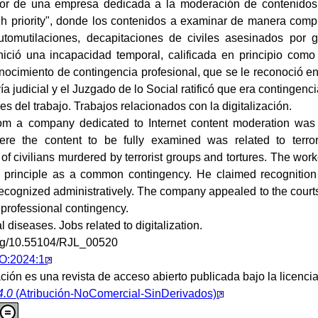
or de una empresa dedicada a la moderación de contenidos d
gh priority", donde los contenidos a examinar de manera comple
automutilaciones, decapitaciones de civiles asesinados por gr
inició una incapacidad temporal, calificada en principio co
nocimiento de contingencia profesional, que se le reconoció en
vía judicial y el Juzgado de lo Social ratificó que era contingenci
 del trabajo. Trabajos relacionados con la digitalización.
om a company dedicated to Internet content moderation was a
ere the content to be fully examined was related to terroris
f civilians murdered by terrorist groups and tortures. The work
in principle as a common contingency. He claimed recognition
ecognized administratively. The company appealed to the court
a professional contingency.
 diseases. Jobs related to digitalization.
.org/10.55104/RJL_00520
O:2024:1
ción es una revista de acceso abierto publicada bajo la licenci
4.0
(Atribución-NoComercial-SinDerivados)