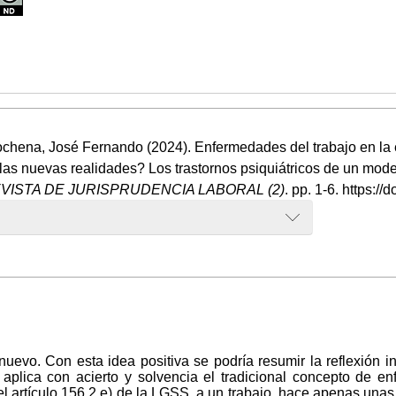
chena, José Fernando (2024). Enfermedades del trabajo en la er
 las nuevas realidades? Los trastornos psiquiátricos de un mod
VISTA DE JURISPRUDENCIA LABORAL (2)
. pp. 1-6. https:
uevo. Con esta idea positiva se podría resumir la reflexión in
aplica con acierto y solvencia el tradicional concepto de e
el artículo 156.2.e) de la LGSS, a un trabajo, hace apenas unas