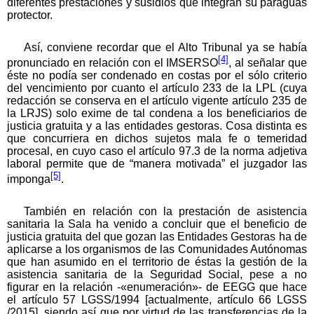
diferentes prestaciones y susidios que integran su paraguas
protector.
Así, conviene recordar que el Alto Tribunal ya se había
[4]
pronunciado en relación con el IMSERSO
, al señalar que
éste no podía ser condenado en costas por el sólo criterio
del vencimiento por cuanto el artículo 233 de la LPL (cuya
redacción se conserva en el artículo vigente artículo 235 de
la LRJS) solo exime de tal condena a los beneficiarios de
justicia gratuita y a las entidades gestoras. Cosa distinta es
que concurriera en dichos sujetos mala fe o temeridad
procesal, en cuyo caso el artículo 97.3 de la norma adjetiva
laboral permite que de “manera motivada” el juzgador las
[5]
imponga
.
También en relación con la prestación de asistencia
sanitaria la Sala ha venido a concluir que el beneficio de
justicia gratuita del que gozan las Entidades Gestoras ha de
aplicarse a los organismos de las Comunidades Autónomas
que han asumido en el territorio de éstas la gestión de la
asistencia sanitaria de la Seguridad Social, pese a no
figurar en la relación -«enumeración»- de EEGG que hace
el artículo 57 LGSS/1994 [actualmente, artículo 66 LGSS
/2015], siendo así que por virtud de las transferencias de la