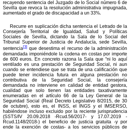
recayendo sentencia del Juzgado de lo Social número 6 de
Sevilla que revoca la resolución administrativa impugnada,
aumentado el grado de discapacidad a un 33%.
Recurre en suplicación dicha sentencia el Letrado de la
Consejería Territorial de Igualdad, Salud y Políticas
Sociales de Sevilla, dictando la Sala de lo Social del
Tribunal Superior de Justicia de Andalucía, sede Sevilla,
[3]
sentencia
que desestima el recurso de la administración
demandada imponiéndole la codena en costas por importe
de 600 euros. En concreto razona la Sala que “ni lo aquí
ventilado es una prestación de Seguridad Social, ni aun
cuando se entendiese que se trata de una calificación que
puede tener incidencia futura en alguna prestación no
contributiva de la Seguridad Social, la consejería
demandada no interviene en calidad de entidad gestora,
cualidad que solo tienen las entidades taxativamente
enumeradas en el artículo 66 de la Ley General de la
Seguridad Social (Real Decreto Legislativo 8/2015, de 30
de octubre), esto es, el INSS, el INGS y el IMSERSO,
habiéndose incluso excluido por la reciente jurisprudencia
(SSTS/IV 20.09.2018 -Rcud.56/2017- y 17.07.2019 -
Rcud.1148/2018-) el beneficio de justicia gratuita -y por
ende la exención de costas- a los servicios públicos de