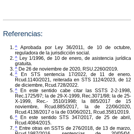
Referencias:
^
Aprobada por Ley 36/2011, de 10 de octubre,
reguladora de la jurisdicción social.
^
Ley 1/1996, de 10 de enero, de asistencia jurídica
gratuita.
^
De 26 de noviembre de 2020, RSU.2260/2019.
^
En STS sentencia 17/2022, de 11 de enero.
Rcud.1140/2021, reiterada en STS 1124/2023, de 12
de diciembre, Rcud.728/2022.
^
En este sentido cabe citar las SSTS 2-2-1998,
Rec.1725/97; la de 29-X-1999, Rec.3071/98; la de 25-
X-1999, Rec.- 3510/1998; la 885/2017 de 15
noviembre, Rcud.885/2017, la de 22/06/2020,
Rcud.4138/2017 o la de 03/06/2021, Rcud.3581/2019.
^
En este sentido STS 347/2017, de 25 de abril,
Rcud.4084/2015.
^
Entre otras en SSTS de 276/2018, de 13 de marzo,
Rcud.1987/2016, sentencias de 20/05/04,