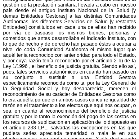
gestión de la prestación sanitaria llevada a cabo en nuestro
país desde el antiguo Instituto Nacional de la Salud [y
demás Entidades Gestoras] a las distintas Comunidades
Autónomas, los diferentes Servicios de Salud [y restantes
Entidades] constituidos en cada una de ellas han recibido
por vía de traspaso los mismos bienes, personas y
cometidos que antes desarrollaba el indicado Instituto, con
lo que de hecho y de derecho han pasado éstos a ocupar a
nivel de cada Comunidad Autónoma el mismo lugar que
aquél tenía reconocido con anterioridad para todo el Estado,
y por cuya razón tenía reconocido por el artículo 2 b) de la
Ley 1/1996 , el beneficio de justicia gratuita. Siendo ello así,
pues, tales servicios autonómicos en cuanto han pasado en
su conjunto a sustituir a una Entidad Gestora
específicamente reconocida como tal por la Ley General de
la Seguridad Social y hoy desaparecida, merecen el
reconocimiento de su carácter de Entidades Gestoras como
lo era aquélla porque en ambos casos concurre igualdad de
razón en el tratamiento a los efectos que aquí nos ocupan, o
sea, en cuanto al reconocimiento del beneficio de justicia
gratuita y por lo tanto la exención del pago de las costas en
los recursos de suplicación en aplicación de lo dispuesto en
el artículo 233 LPL, salvadas las excepciones en las que
pudiera serles apreciada temeridad o mala fe en sus
planteamientos, que aquí no concurren». Y ello destacando