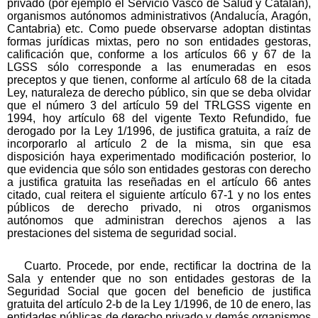
privado (por ejemplo el Servicio Vasco de Salud y Catalán),
organismos autónomos administrativos (Andalucía, Aragón,
Cantabria) etc. Como puede observarse adoptan distintas
formas jurídicas mixtas, pero no son entidades gestoras,
calificación que, conforme a los artículos 66 y 67 de la
LGSS sólo corresponde a las enumeradas en esos
preceptos y que tienen, conforme al artículo 68 de la citada
Ley, naturaleza de derecho público, sin que se deba olvidar
que el número 3 del artículo 59 del TRLGSS vigente en
1994, hoy artículo 68 del vigente Texto Refundido, fue
derogado por la Ley 1/1996, de justifica gratuita, a raíz de
incorporarlo al artículo 2 de la misma, sin que esa
disposición haya experimentado modificación posterior, lo
que evidencia que sólo son entidades gestoras con derecho
a justifica gratuita las reseñadas en el artículo 66 antes
citado, cual reitera el siguiente artículo 67-1 y no los entes
públicos de derecho privado, ni otros organismos
autónomos que administran derechos ajenos a las
prestaciones del sistema de seguridad social.
Cuarto. Procede, por ende, rectificar la doctrina de la
Sala y entender que no son entidades gestoras de la
Seguridad Social que gocen del beneficio de justifica
gratuita del artículo 2-b de la Ley 1/1996, de 10 de enero, las
entidades públicas de derecho privado y demás organismos