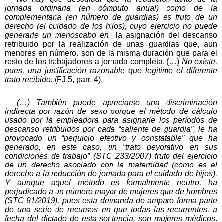
jornada ordinaria (en cómputo anual) como de la
complementaria (en número de guardias) es fruto de un
derecho (el cuidado de los hijos), cuyo ejercicio no puede
generarle un menoscabo en
la asignación del descanso
retribuido por la realización de unas guardias que, aun
menores en número, son de la misma duración que para el
resto de los trabajadores a jornada completa. (…)
No existe,
pues, una justificación razonable que legitime el diferente
trato recibido.
(FJ 5, parr. 4).
(…) También puede apreciarse una discriminación
indirecta por razón de sexo porque el método de cálculo
usado por la empleadora para asignarle los períodos de
descanso retribuidos por cada “saliente de guardia”, le ha
provocado un “perjuicio efectivo y constatable” que ha
generado, en este caso, un “trato peyorativo en sus
condiciones de trabajo” (STC 233/2007) fruto del ejercicio
de un derecho asociado con la maternidad (como es el
derecho a la reducción de jornada para el cuidado de hijos).
Y aunque aquel método es formalmente neutro, ha
perjudicado a un número mayor de mujeres que de hombres
(STC 91/2019), pues esta demanda de amparo forma parte
de una serie de recursos en que todas las recurrentes, a
fecha del dictado de esta sentencia, son mujeres médicos
.