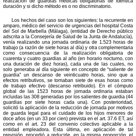
realización de guardias médicas obligatorias de idéntica
duración y si dicho método es o no discriminatorio.
Los hechos del caso son los siguientes: la recurrente en
amparo, médico del servicio de urgencias del hospital Costa
del Sol de Marbella (Málaga), (entidad de Derecho público
adscrita a la Consejería de Salud de la Junta de Andalucía),
venía realizando una jornada ordinaria de 1.523 horas de
trabajo (a razón de siete horas al día) y otra complementaria
como consecuencia de la realización obligatoria de
cuarenta y cuatro guardias al año (en horario nocturno, con
una duración de diez horas), cada una de las cuales, no
solo generaba al día siguiente en concepto de “saliente de
guardia” un descanso de veinticuatro horas, sino que a
efectos retributivos, se tomaban siete de esas horas como
de trabajo efectivo (descanso retribuido). En el cómputo
global de las 1523 horas de jornada ordinaria estaban
incluidas las 308 generadas por los salientes de guardia (44
guardias por siete horas cada una). Con posterioridad,
solicitó la aplicación de la reducción de jornada por motivos
de guarda legal para el cuidado de los hijos menores de
doce años (en un 33 por cien) prevista en el art. 37.6 ET, así
como en el art. 23 del convenio colectivo aplicable a la
entidad empleadora. Esta última, en aplicación de tal
previsión, procedió a reducirle, en la misma proporción, el