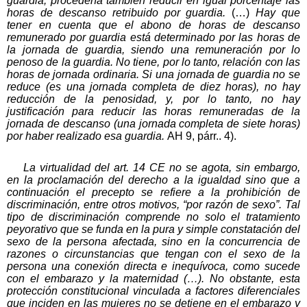
guardia, procedería también reducir en igual porcentaje las
horas de descanso retribuido por guardia.
(…)
Hay que
tener en cuenta que el abono de horas de descanso
remunerado por guardia está determinado por las horas de
la jornada de guardia, siendo una remuneración por lo
penoso de la guardia. No tiene, por lo tanto, relación con las
horas de jornada ordinaria. Si una jornada de guardia no se
reduce (es una jornada completa de diez horas), no hay
reducción de la penosidad, y, por lo tanto, no hay
justificación para reducir las horas remuneradas de la
jornada de descanso (una jornada completa de siete horas)
por haber realizado esa guardia.
AH 9, párr.. 4).
La virtualidad del art. 14 CE no se agota, sin embargo,
en la proclamación del derecho a la igualdad sino que a
continuación el precepto se refiere a la prohibición de
discriminación, entre otros motivos, “por razón de sexo”. Tal
tipo de discriminación comprende no solo el tratamiento
peyorativo que se funda en la pura y simple constatación del
sexo de la persona afectada, sino en la concurrencia de
razones o circunstancias que tengan con el sexo de la
persona una conexión directa e inequívoca, como sucede
con el embarazo y la maternidad (…). No obstante, esta
protección constitucional vinculada a factores diferenciales
que inciden en las mujeres no se detiene en el embarazo y