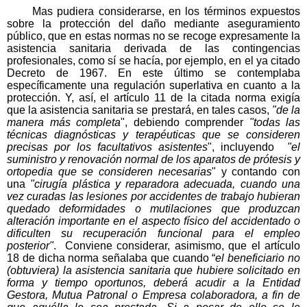
Mas pudiera considerarse, en los términos expuestos
sobre la protección del daño mediante aseguramiento
público, que en estas normas no se recoge expresamente la
asistencia sanitaria derivada de las contingencias
profesionales, como sí se hacía, por ejemplo, en el ya citado
Decreto de 1967. En este último se contemplaba
específicamente una regulación superlativa en cuanto a la
protección. Y, así, el artículo 11 de la citada norma exigía
que la asistencia sanitaria se prestará, en tales casos,
"de la
manera más completa
", debiendo comprender
"todas las
técnicas diagnósticas y terapéuticas que se consideren
precisas por los facultativos asistentes
", incluyendo
"el
suministro y renovación normal de los aparatos de prótesis y
ortopedia que se consideren necesarias
" y contando con
una
"cirugía plástica y reparadora adecuada, cuando una
vez curadas las lesiones por accidentes de trabajo hubieran
quedado deformidades o mutilaciones que produzcan
alteración importante en el aspecto físico del accidentado o
dificulten su recuperación funcional para el empleo
posterior"
. Conviene considerar, asimismo, que el artículo
18 de dicha norma señalaba que cuando “
el beneficiario no
(obtuviera) la asistencia sanitaria que hubiere solicitado en
forma y tiempo oportunos, deberá acudir a la Entidad
Gestora, Mutua Patronal o Empresa colaboradora, a fin de