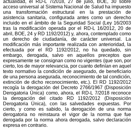
actualidad, el RD-L 7/2018, 27 de julio, BOE, 30 sobre
acceso universal al Sistema Nacional de Salud ha impuesto
una transformación estructural en la prestación de
asistencia sanitaria, configurada antes como un derecho
incluido en el ámbito de la Seguridad Social (Ley 16/2003
tras la modificación operada por el RD-L 16/2012, 20 de
abril, BOE, 24 y RD 1192/2012) y, ahora, contemplado como
un derecho de ciudadanía, de carácter universal. La
modificación más importante realizada con anterioridad, la
efectuada por el RD 1192/2012, no ha quedado, sin
embargo, derogada, salvo en aquellos preceptos que
expresamente se consignan como no vigentes (que son, por
cierto, los de mayor relevancia, por cuanto definían en aquel
texto normativo la condición de asegurado, de beneficiario
de una persona asegurada, reconocimiento de tal condición,
extinción de dicho reconocimiento, etc.). El RD 1192/2012
recogía la derogación del Decreto 2766/1967 (Disposición
Derogatoria Única) como, ahora, el RD-L 7/2018 reconoce
la derogación del citado RD 1192/2012 (Disposición
Derogatoria Única), con las salvedades expuestas. Por
cierto, y como es sabido, la derogación de una norma
derogatoria no reinstaura el vigor de la norma que fue
derogada por la norma ahora derogada, salvo declaración
expresa en contrario.