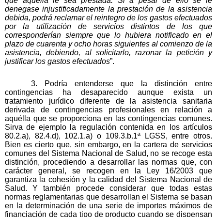
que aquélla le sea prestada. Si a pesar de ello se le
denegase injustificadamente la prestación de la asistencia
debida, podrá reclamar el reintegro de los gastos efectuados
por la utilización de servicios distintos de los que
corresponderían siempre que lo hubiera notificado en el
plazo de cuarenta y ocho horas siguientes al comienzo de la
asistencia, debiendo, al solicitarlo, razonar la petición y
justificar los gastos efectuados
”.
3. Podría entenderse que la distinción entre
contingencias ha desaparecido aunque exista un
tratamiento jurídico diferente de la asistencia sanitaria
derivada de contingencias profesionales en relación a
aquélla que se proporciona en las contingencias comunes.
Sirva de ejemplo la regulación contenida en los artículos
80.2.a), 82.4.d), 102.1.a) o 109.3.b.1ª LGSS, entre otros.
Bien es cierto que, sin embargo, en la cartera de servicios
comunes del Sistema Nacional de Salud, no se recoge esta
distinción, procediendo a desarrollar las normas que, con
carácter general, se recogen en la Ley 16/2003 que
garantiza la cohesión y la calidad del Sistema Nacional de
Salud. Y también procede considerar que todas estas
normas reglamentarias que desarrollan el Sistema se basan
en la determinación de una serie de importes máximos de
financiación de cada tipo de producto cuando se dispensan