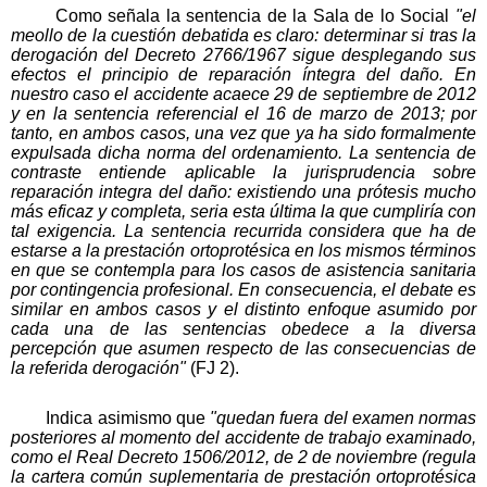
Como señala la sentencia de la Sala de lo Social
"el
meollo de la cuestión debatida es claro: determinar si tras la
derogación del Decreto 2766/1967 sigue desplegando sus
efectos el principio de reparación íntegra del daño. En
nuestro caso el accidente acaece 29 de septiembre de 2012
y en la sentencia referencial el 16 de marzo de 2013; por
tanto, en ambos casos, una vez que ya ha sido formalmente
expulsada dicha norma del ordenamiento. La sentencia de
contraste entiende aplicable la jurisprudencia sobre
reparación integra del daño: existiendo una prótesis mucho
más eficaz y completa, seria esta última la que cumpliría con
tal exigencia. La sentencia recurrida considera que ha de
estarse a la prestación ortoprotésica en los mismos términos
en que se contempla para los casos de asistencia sanitaria
por contingencia profesional. En consecuencia, el debate es
similar en ambos casos y el distinto enfoque asumido por
cada una de las sentencias obedece a la diversa
percepción que asumen respecto de las consecuencias de
la referida derogación"
(FJ 2).
Indica asimismo que
"quedan fuera del examen normas
posteriores al momento del accidente de trabajo examinado,
como el Real Decreto 1506/2012, de 2 de noviembre (regula
la cartera común suplementaria de prestación ortoprotésica