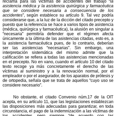
reclama para las víctimas de accidentes del trabajo “
la
asistencia médica y la asistencia quirúrgica y farmacéutica
que se considere necesaria a consecuencia de los
accidentes
”, según establece su artículo 9. Tal vez podría
considerarse que, a la luz de la dicción del citado precepto y
puesto que la referencia se hace a varios tipos de asistencia
(médica, quirúrgica y farmacéutica), la alusión en singular a
“necesaria” permitiría defender que el régimen afecta
únicamente a la última de las asistencias citadas, esto es, a
la asistencia farmacéutica pues, de lo contrario, deberían
ser las asistencias “necesarias”. Sin embargo, una
interpretación sistemática del mismo admite que la
calificación se refiera a todas las asistencias mencionadas
en el precepto. No en vano, cuando el artículo 10 del citado
texto recoge ya más concretamente el derecho de las
víctimas al suministro y a la renovación normal, por el
empleador o por el asegurador, de los aparatos de prótesis y
de ortopedia, señala que se trata de aquellos “cuyo uso se
considere necesario”.
No obstante, el citado Convenio núm.17 de la OIT
acepta, en su artículo 11, que las legislaciones establezcan
las disposiciones más adecuadas para garantizar, en toda
circunstancia, el pago de la indemnización a las víctimas de
los accidentes, pero siempre
“de acuerdo con las