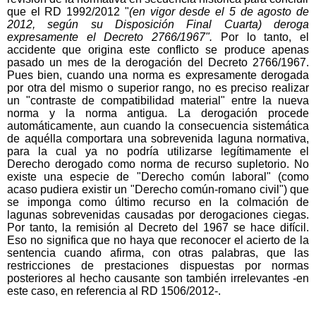
que el RD 1992/2012 "
(en vigor desde el 5 de agosto de
2012, según su Disposición Final Cuarta) deroga
expresamente el Decreto 2766/1967"
.
Por lo tanto, el
accidente que origina este conflicto se produce apenas
pasado un mes de la derogación del Decreto 2766/1967.
Pues bien, cuando una norma es expresamente derogada
por otra del mismo o superior rango, no es preciso realizar
un "contraste de compatibilidad material" entre la nueva
norma y la norma antigua. La derogación procede
automáticamente, aun cuando la consecuencia sistemática
de aquélla comportara una sobrevenida laguna normativa,
para la cual ya no podría utilizarse legítimamente el
Derecho derogado como norma de recurso supletorio. No
existe una especie de "Derecho común laboral" (como
acaso pudiera existir un "Derecho común-romano civil") que
se imponga como último recurso en la colmación de
lagunas sobrevenidas causadas por derogaciones ciegas.
Por tanto, la remisión al Decreto del 1967 se hace difícil.
Eso no significa que no haya que reconocer el acierto de la
sentencia cuando afirma, con otras palabras, que las
restricciones de prestaciones dispuestas por normas
posteriores al hecho causante son también irrelevantes -en
este caso, en referencia al RD 1506/2012-.