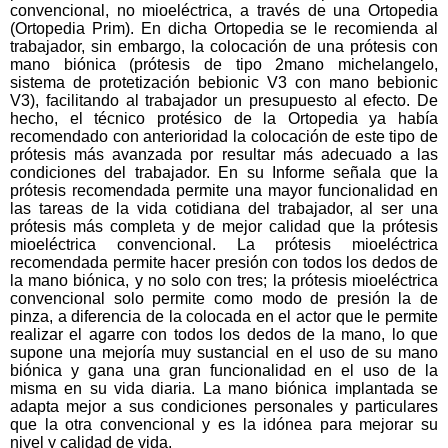
convencional, no mioeléctrica, a través de una Ortopedia
(Ortopedia Prim). En dicha Ortopedia se le recomienda al
trabajador, sin embargo, la colocación de una prótesis con
mano biónica (prótesis de tipo 2mano michelangelo,
sistema de protetización bebionic V3 con mano bebionic
V3), facilitando al trabajador un presupuesto al efecto. De
hecho, el técnico protésico de la Ortopedia ya había
recomendado con anterioridad la colocación de este tipo de
prótesis más avanzada por resultar más adecuado a las
condiciones del trabajador. En su Informe señala que la
prótesis recomendada permite una mayor funcionalidad en
las tareas de la vida cotidiana del trabajador, al ser una
prótesis más completa y de mejor calidad que la prótesis
mioeléctrica convencional. La prótesis mioeléctrica
recomendada permite hacer presión con todos los dedos de
la mano biónica, y no solo con tres; la prótesis mioeléctrica
convencional solo permite como modo de presión la de
pinza, a diferencia de la colocada en el actor que le permite
realizar el agarre con todos los dedos de la mano, lo que
supone una mejoría muy sustancial en el uso de su mano
biónica y gana una gran funcionalidad en el uso de la
misma en su vida diaria. La mano biónica implantada se
adapta mejor a sus condiciones personales y particulares
que la otra convencional y es la idónea para mejorar su
nivel y calidad de vida.