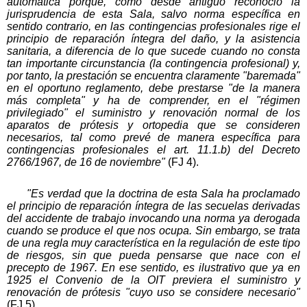
automática porque, como desde antiguo reconoció la
jurisprudencia de esta Sala, salvo norma específica en
sentido contrario, en las contingencias profesionales rige el
principio de reparación íntegra del daño, y la asistencia
sanitaria, a diferencia de lo que sucede cuando no consta
tan importante circunstancia (la contingencia profesional) y,
por tanto, la prestación se encuentra claramente "baremada"
en el oportuno reglamento, debe prestarse "de la manera
más completa" y ha de comprender, en el "régimen
privilegiado" el suministro y renovación normal de los
aparatos de prótesis y ortopedia que se consideren
necesarios, tal como prevé de manera específica para
contingencias profesionales el art. 11.1.b) del Decreto
2766/1967, de 16 de noviembre"
(FJ 4).
"Es verdad que la doctrina de esta Sala ha proclamado
el principio de reparación íntegra de las secuelas derivadas
del accidente de trabajo invocando una norma ya derogada
cuando se produce el que nos ocupa. Sin embargo, se trata
de una regla muy característica en la regulación de este tipo
de riesgos, sin que pueda pensarse que nace con el
precepto de 1967. En ese sentido, es ilustrativo que ya en
1925 el Convenio de la OIT previera el suministro y
renovación de prótesis "cuyo uso se considere necesario"
(FJ 5).