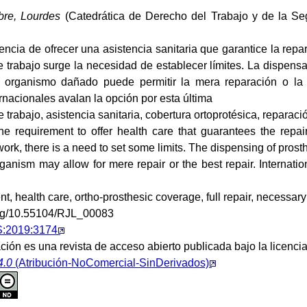
re, Lourdes
(Catedrática de Derecho del Trabajo y de la Se
encia de ofrecer una asistencia sanitaria que garantice la rep
 trabajo surge la necesidad de establecer límites. La dispensa
l organismo dañado puede permitir la mera reparación o la
rnacionales avalan la opción por esta última
 trabajo, asistencia sanitaria, cobertura ortoprotésica, reparaci
the requirement to offer health care that guarantees the rep
work, there is a need to set some limits. The dispensing of prosth
anism may allow for mere repair or the best repair. Internatio
t, health care, ortho-prosthesic coverage, full repair, necessary
.org/10.55104/RJL_00083
S:2019:3174
ción es una revista de acceso abierto publicada bajo la licenci
4.0
(Atribución-NoComercial-SinDerivados)