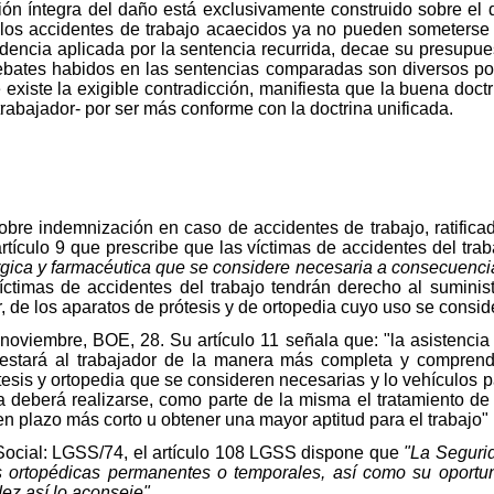
ación íntegra del daño está exclusivamente construido sobre el
los accidentes de trabajo acaecidos ya no pueden someterse 
encia aplicada por la sentencia recurrida, decae su presupuest
ebates habidos en las sentencias comparadas son diversos por
 existe la exigible contradicción, manifiesta que la buena doct
 trabajador- por ser más conforme con la doctrina unificada.
bre indemnización en caso de accidentes de trabajo, ratifica
rtículo 9 que prescribe que las víctimas de accidentes del tra
úrgica y farmacéutica que se considere necesaria a consecuenci
víctimas de accidentes del trabajo tendrán derecho al suminis
 de los aparatos de prótesis y de ortopedia cuyo uso se consid
oviembre, BOE, 28. Su artículo 11 señala que: "la asistencia 
estará al trabajador de la manera más completa y comprender
esis y ortopedia que se consideren necesarias y lo vehículos pa
a deberá realizarse, como parte de la misma el tratamiento de 
n plazo más corto u obtener una mayor aptitud para el trabajo"
Social: LGSS/74, el artículo 108 LGSS dispone que
"La Segurida
las ortopédicas permanentes o temporales, así como su oportu
dez así lo aconseje"
.