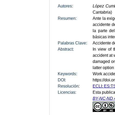
Autores:
López Cumb
Cantabria)
Resumen:
Ante la exig
accidente de
la parte de
básicas inte
Palabras Clave:
Accidente de
Abstract:
In view of 
accident at 
damaged org
latter option
Keywords:
Work acciden
DOI:
https://doi
Resolución:
ECLI: ES:T
Licencias:
Esta publica
BY-NC-ND 