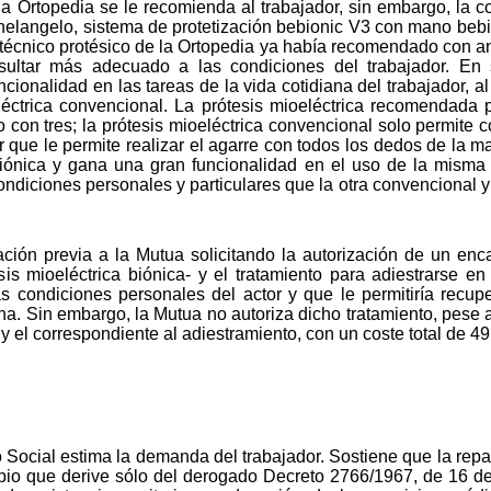
ha Ortopedia se le recomienda al trabajador, sin embargo, la 
helangelo, sistema de protetización bebionic V3 con mano bebion
 técnico protésico de la Ortopedia ya había recomendado con ant
ultar más adecuado a las condiciones del trabajador. En 
onalidad en las tareas de la vida cotidiana del trabajador, a
léctrica convencional. La prótesis mioeléctrica recomendada 
 con tres; la prótesis mioeléctrica convencional solo permite
or que le permite realizar el agarre con todos los dedos de la
iónica y gana una gran funcionalidad en el uso de la misma 
ndiciones personales y particulares que la otra convencional y 
ción previa a la Mutua solicitando la autorización de un enc
is mioeléctrica biónica- y el tratamiento para adiestrarse en 
s condiciones personales del actor y que le permitiría recup
a. Sin embargo, la Mutua no autoriza dicho tratamiento, pese a 
 el correspondiente al adiestramiento, con un coste total de 49
Social estima la demanda del trabajador. Sostiene que la repa
cipio que derive sólo del derogado Decreto 2766/1967, de 16 d