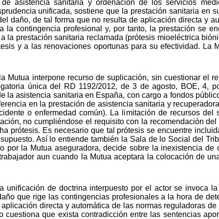
 de asistencia sanitaria y ordenación de los servicios mé
sprudencia unificada, sostiene que la prestación sanitaria en 
 del daño, de tal forma que no resulta de aplicación directa y a
la contingencia profesional y, por tanto, la prestación se 
la prestación sanitaria reclamada (prótesis mioeléctrica biónic
tesis y a las renovaciones oportunas para su efectividad. La M
 Mutua interpone recurso de suplicación, sin cuestionar el r
rogatoria única del RD 1192/2012, de 3 de agosto, BOE, 4, po
de la asistencia sanitaria en España, con cargo a fondos públic
erencia en la prestación de asistencia sanitaria y recuperadora
cidente o enfermedad común). La limitación de recursos del 
itación, no cumpliéndose el requisito con la recomendación del 
ha prótesis. Es necesario que tal prótesis se encuentre incluid
supuesto. Así lo entiende también la Sala de lo Social del Trib
o por la Mutua aseguradora, decide sobre la inexistencia de 
 trabajador aun cuando la Mutua aceptara la colocación de una 
unificación de doctrina interpuesto por el actor se invoca la
 daño que rige las contingencias profesionales a la hora de det
 aplicación directa y automática de las normas reguladoras de l
o cuestiona que exista contradicción entre las sentencias aport