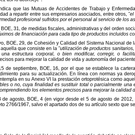
 indica que las Mutuas de Accidentes de Trabajo y Enfermed
vidad a repartir entre sus empresarios asociados, entre otros,
"el
rmedad profesional sufridos por el personal al servicio de los 
BOE, 31, de medidas fiscales, administrativas y del orden social
ximos de financiación para cada tipo de productos incluidos co
, BOE, 29, de Cohesión y Calidad del Sistema Nacional de la S
 aquella que consiste en la
"utilización de productos sanitarios
 una estructura corporal, o bien modificar, corregir, o facilit
cisos para mejorar la calidad de vida y autonomía del paciente
5 de septiembre, BOE, 16, por el que se establece la carter
edimiento para su actualización. En línea con normas ya de
ontempla en su Anexo VI la prestación ortoprotésica como aque
bles o no, cuya finalidad es sustituir total o parcialmente una e
n, comprendiendo los elementos precisos para mejorar la calidad 
 de agosto, BOE, 4 (en vigor desde el 5 de agosto de 2012, 
o 2766/1967, salvo el apartado dos de su artículo sexto que se