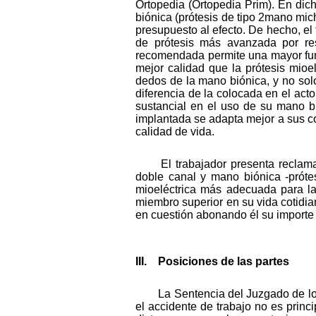
Ortopedia (Ortopedia Prim). En dic
biónica (prótesis de tipo 2mano mic
presupuesto al efecto. De hecho, el
de prótesis más avanzada por res
recomendada permite una mayor funci
mejor calidad que la prótesis mioe
dedos de la mano biónica, y no solo
diferencia de la colocada en el act
sustancial en el uso de su mano b
implantada se adapta mejor a sus co
calidad de vida.
El trabajador presenta reclama
doble canal y mano biónica -prótes
mioeléctrica más adecuada para la
miembro superior en su vida cotidian
en cuestión abonando él su importe y
III. Posiciones de las partes
La Sentencia del Juzgado de lo 
el accidente de trabajo no es prin