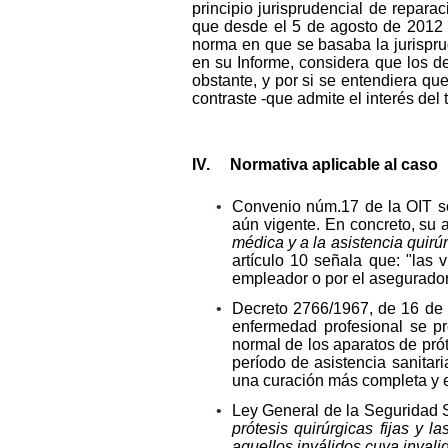
principio jurisprudencial de repar
que desde el 5 de agosto de 2012 
norma en que se basaba la jurisprud
en su Informe, considera que los d
obstante, y por si se entendiera que
contraste -que admite el interés del
IV. Normativa aplicable al caso
Convenio núm.17 de la OIT so
aún vigente. En concreto, su a
médica y a la asistencia quir
artículo 10 señala que: "las 
empleador o por el asegurador,
Decreto 2766/1967, de 16 de n
enfermedad profesional se pr
normal de los aparatos de prót
período de asistencia sanitari
una curación más completa y e
Ley General de la Seguridad 
prótesis quirúrgicas fijas y 
aquellos inválidos cuya invali