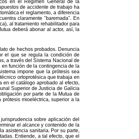
dicos en el Régimen General de la
supuestos de accidente de trabajo ha
utomática el reglamento, a diferencia
encuentra claramente "baremada". En
a), al tratamiento rehabilitador para
utua deberá abonar al actor, así, la
elato de hechos probados. Denuncia
r el que se regula la condición de
os, a través del Sistema Nacional de
 en función de la contingencia de la
sistema impone que la prótesis sea
técnico ortoprotésica que trabaja en
a en el catálogo aprobado al efecto,
unal Superior de Justicia de Galicia
obligación por parte de la Mutua de
prótesis mioeléctrica, superior a la
 jurisprudencia sobre aplicación del
erminar el alcance y contenido de la
a asistencia sanitaria. Por su parte,
adas. Entiende, a tal efecto, que el