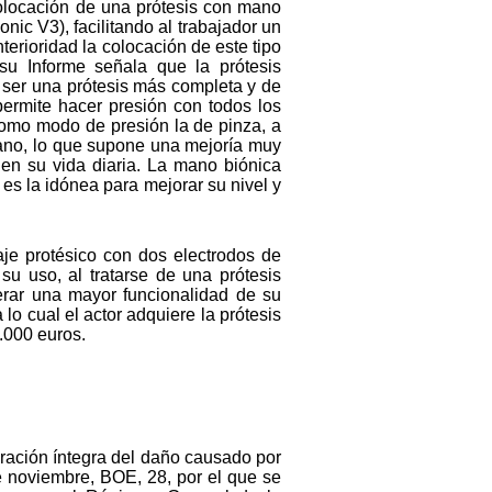
colocación de una prótesis con mano
ic V3), facilitando al trabajador un
erioridad la colocación de este tipo
su Informe señala que la prótesis
l ser una prótesis más completa y de
permite hacer presión con todos los
 como modo de presión la de pinza, a
 mano, lo que supone una mejoría muy
en su vida diaria. La mano biónica
es la idónea para mejorar su nivel y
aje protésico con dos electrodos de
su uso, al tratarse de una prótesis
erar una mayor funcionalidad de su
lo cual el actor adquiere la prótesis
.000 euros.
ración íntegra del daño causado por
e noviembre, BOE, 28, por el que se