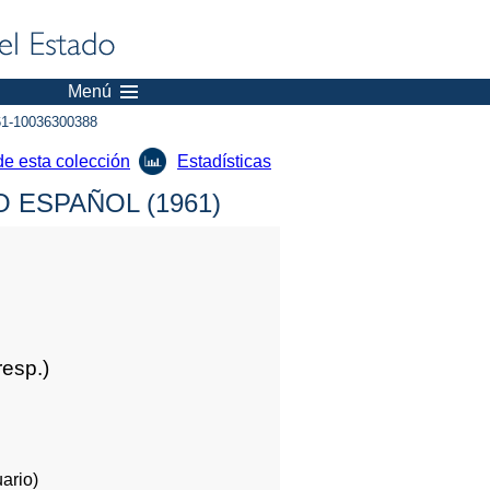
Menú
1-10036300388
de esta colección
Estadísticas
 ESPAÑOL (1961)
resp.)
ario)