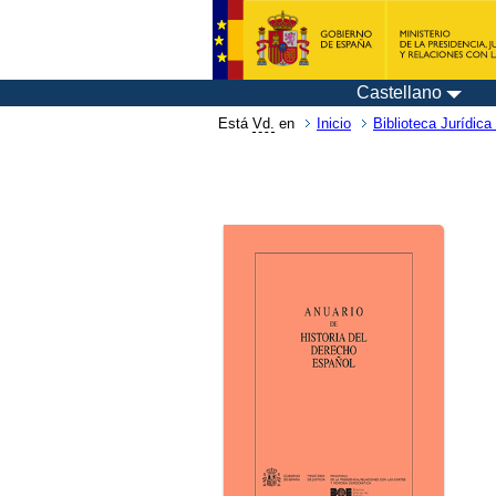
Castellano
Está
Vd.
en
Inicio
Biblioteca Jurídica 