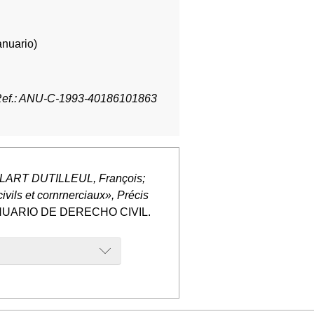
anuario)
ef.: ANU-C-1993-40186101863
LLART DUTILLEUL, François;
ils et cornrnerciaux», Précis
ANUARIO DE DERECHO CIVIL.